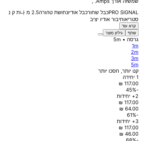
שמשזה אורך Amps. ,
PRO SIGNAL
כבל שחור
כבל אודיו
נחושת טהורה
2.5 מ 나
ת ק נ
סטריאו
חיבור אודיו יציב
קרא עוד
שתף
גיליון מוצר
גרסה
• 5m
1m
2m
3m
5m
קנו יותר, חסכו יותר
1 יחידה
-45%
2+ יחידות
-61%
3+ יחידות
-68%