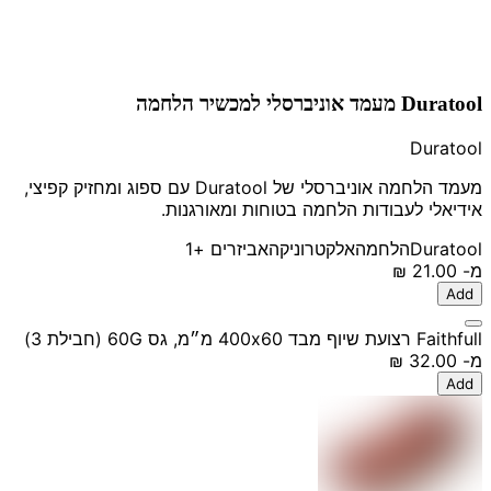
Duratool מעמד אוניברסלי למכשיר הלחמה
Duratool
מעמד הלחמה אוניברסלי של Duratool עם ספוג ומחזיק קפיצי,
אידיאלי לעבודות הלחמה בטוחות ומאורגנות.
Duratool
הלחמה
אלקטרוניקה
אביזרים
+1
מ-
‏21.00 ‏₪
Add
Faithfull רצועת שיוף מבד 400x60 מ״מ, גס 60G (חבילת 3)
מ-
‏32.00 ‏₪
Add