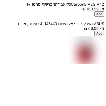
AEG A42
CarbonBr
כלי עבודה
מברשות פחמן
+1
מ-
‏163.99 ‏₪
Add
ABUS מנעול צירוף אלומיניום 145/40, 4 ספרות, אדום
מ-
‏66.00 ‏₪
Add