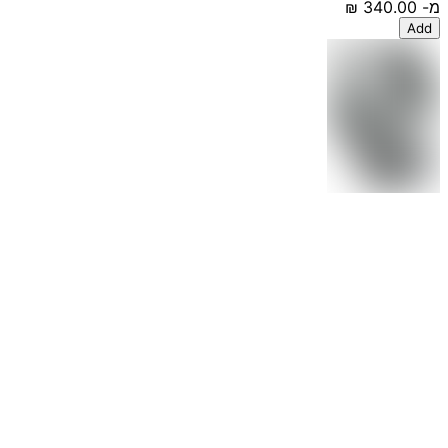
מ-
‏340.00 ‏₪
Add