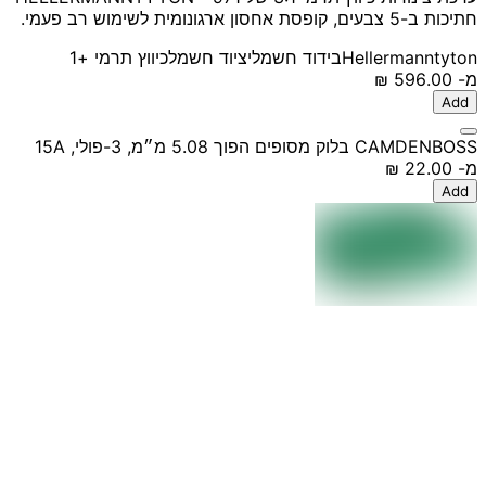
חתיכות ב-5 צבעים, קופסת אחסון ארגונומית לשימוש רב פעמי.
Hellermanntyton
בידוד חשמלי
ציוד חשמל
כיווץ תרמי
+1
מ-
‏596.00 ‏₪
Add
CAMDENBOSS בלוק מסופים הפוך 5.08 מ״מ, 3-פולי, 15A
מ-
‏22.00 ‏₪
Add