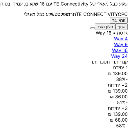
שקע כבל מעגלי של TE Connectivity עם 16 שקעים, עמיד ובטיחותי, מתאים למערכות תעשייתיות. כולל אישורי UL ו-CSA.
CPC
TE CONNECTIVITY
תרמופלסט
שקע כבל מעגלי
קרא עוד
שתף
גיליון מוצר
גרסה
• 16 Way
4 Way
9 Way
16 Way
24 Way
קנו יותר, חסכו יותר
1 יחידה
-38%
2+ יחידות
-51%
3+ יחידות
-58%