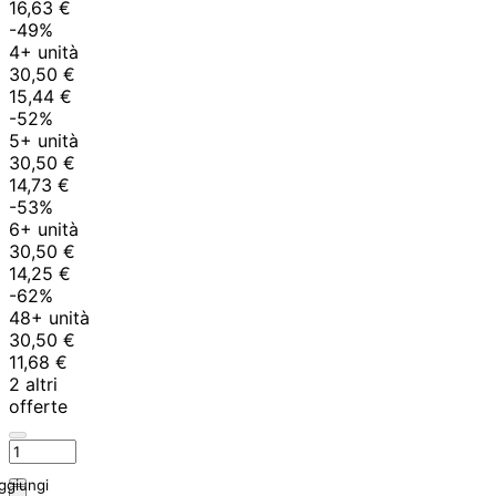
16,63 €
-49%
4+ unità
30,50 €
15,44 €
-52%
5+ unità
30,50 €
14,73 €
-53%
6+ unità
30,50 €
14,25 €
-62%
48+ unità
30,50 €
11,68 €
2 altri
offerte
ggiungi