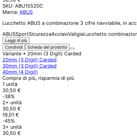
SKU:
ABU15520C
Marca:
ABUS
Lucchetto ABUS a combinazione 3 cifre riavviabile, in accia
ABUS
Sport
Sicurezza
Acciaio
Valigie
Lucchetto combinazio
Leggi di più
Condividi
Scheda del prodotto
Variante
• 20mm (3 Digit) Carded
20mm (3 Digit) Carded
30mm (3 Digit) Carded
40mm (4 Digit)
Compra di più, risparmia di più
1 unità
30,50 €
-38%
2+ unità
30,50 €
19,01 €
-45%
3+ unità
30,50 €