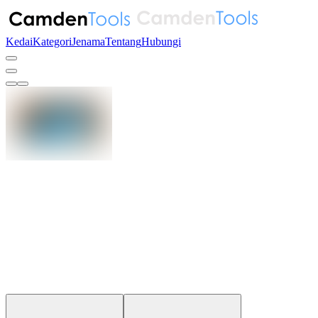
Kedai
Kategori
Jenama
Tentang
Hubungi