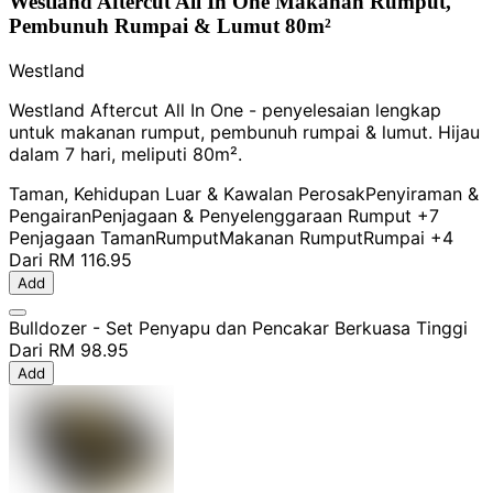
Westland Aftercut All In One Makanan Rumput,
Pembunuh Rumpai & Lumut 80m²
Westland
Westland Aftercut All In One - penyelesaian lengkap
untuk makanan rumput, pembunuh rumpai & lumut. Hijau
dalam 7 hari, meliputi 80m².
Taman, Kehidupan Luar & Kawalan Perosak
Penyiraman &
Pengairan
Penjagaan & Penyelenggaraan Rumput
+7
Penjagaan Taman
Rumput
Makanan Rumput
Rumpai
+4
Dari
RM 116.95
Add
Bulldozer - Set Penyapu dan Pencakar Berkuasa Tinggi
Dari
RM 98.95
Add