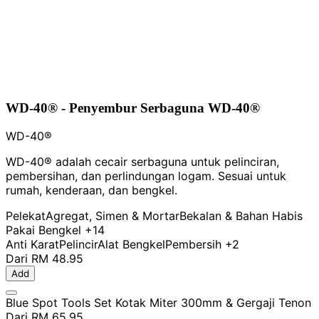
WD-40® - Penyembur Serbaguna WD-40®
WD-40®
WD-40® adalah cecair serbaguna untuk pelinciran,
pembersihan, dan perlindungan logam. Sesuai untuk
rumah, kenderaan, dan bengkel.
Pelekat
Agregat, Simen & Mortar
Bekalan & Bahan Habis
Pakai Bengkel
+14
Anti Karat
Pelincir
Alat Bengkel
Pembersih
+2
Dari
RM 48.95
Add
Blue Spot Tools Set Kotak Miter 300mm & Gergaji Tenon
Dari
RM 65.95