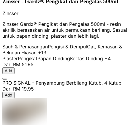
Zinsser - Gardz® Pengikat dan Pengalas 500ml
Zinsser
Zinsser Gardz® Pengikat dan Pengalas 500ml - resin
akrilik berasaskan air untuk permukaan berliang. Sesuai
untuk papan dinding, plaster dan lebih lagi.
Sauh & Pemasangan
Pengisi & Dempul
Cat, Kemasan &
Bekalan Hiasan
+13
Plaster
Pengikat
Papan Dinding
Kertas Dinding
+4
Dari
RM 51.95
Add
PRO SIGNAL - Penyambung Berbilang Kutub, 4 Kutub
Dari
RM 19.95
Add