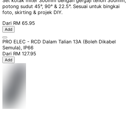
Set kotak miter 300mm dengan gergaji tenon 300mm,
potong sudut 45°, 90° & 22.5°. Sesuai untuk bingkai
foto, skirting & projek DIY.
Dari
RM 65.95
Add
PRO ELEC - RCD Dalam Talian 13A (Boleh Dikabel
Semula), IP66
Dari
RM 127.95
Add