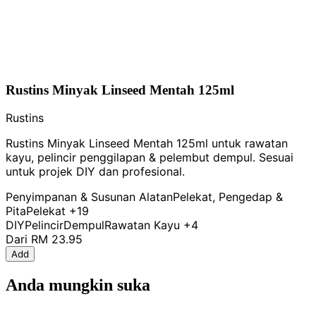
Rustins Minyak Linseed Mentah 125ml
Rustins
Rustins Minyak Linseed Mentah 125ml untuk rawatan
kayu, pelincir penggilapan & pelembut dempul. Sesuai
untuk projek DIY dan profesional.
Penyimpanan & Susunan Alatan
Pelekat, Pengedap &
Pita
Pelekat
+19
DIY
Pelincir
Dempul
Rawatan Kayu
+4
Dari
RM 23.95
Add
Anda mungkin suka