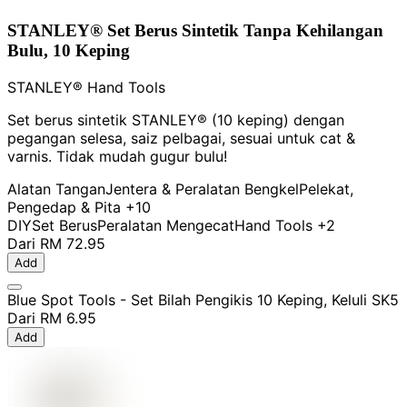
STANLEY® Set Berus Sintetik Tanpa Kehilangan
Bulu, 10 Keping
STANLEY® Hand Tools
Set berus sintetik STANLEY® (10 keping) dengan
pegangan selesa, saiz pelbagai, sesuai untuk cat &
varnis. Tidak mudah gugur bulu!
Alatan Tangan
Jentera & Peralatan Bengkel
Pelekat,
Pengedap & Pita
+10
DIY
Set Berus
Peralatan Mengecat
Hand Tools
+2
Dari
RM 72.95
Add
Blue Spot Tools - Set Bilah Pengikis 10 Keping, Keluli SK5
Dari
RM 6.95
Add