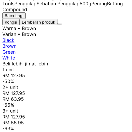
Tools
Penggilap
Sebatian Penggilap
500g
Perang
Buffing
Compound
Baca Lagi
Kongsi
Lembaran produk
Warna
• Brown
Varian
• Brown
Black
Brown
Green
White
Beli lebih, jimat lebih
1 unit
RM 127.95
-50%
2+ unit
RM 127.95
RM 63.95
-56%
3+ unit
RM 127.95
RM 55.95
-63%