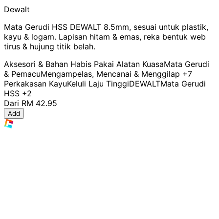
Dewalt
Mata Gerudi HSS DEWALT 8.5mm, sesuai untuk plastik,
kayu & logam. Lapisan hitam & emas, reka bentuk web
tirus & hujung titik belah.
Aksesori & Bahan Habis Pakai Alatan Kuasa
Mata Gerudi
& Pemacu
Mengampelas, Mencanai & Menggilap
+7
Perkakasan Kayu
Keluli Laju Tinggi
DEWALT
Mata Gerudi
HSS
+2
Dari
RM 42.95
Add