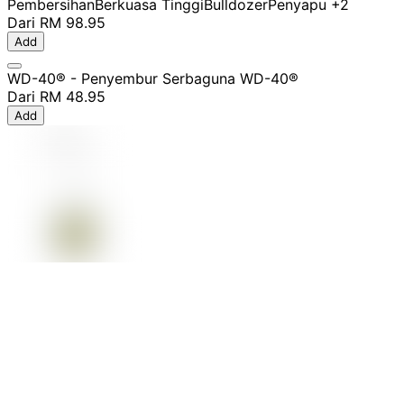
Pembersihan
Berkuasa Tinggi
Bulldozer
Penyapu
+2
Dari
RM 98.95
Add
WD-40® - Penyembur Serbaguna WD-40®
Dari
RM 48.95
Add