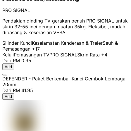
PRO SIGNAL
Pendakian dinding TV gerakan penuh PRO SIGNAL untuk
skrin 32-55 inci dengan muatan 35kg. Fleksibel, mudah
dipasang & keserasian VESA.
Silinder Kunci
Keselamatan Kenderaan & Treler
Sauh &
Pemasangan
+17
Keluli
Pemasangan TV
PRO SIGNAL
Skrin Rata
+4
Dari
RM 0.95
Add
DEFENDER - Paket Berkembar Kunci Gembok Lembaga
20mm
Dari
RM 41.95
Add