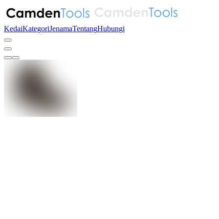
Kedai
Kategori
Jenama
Tentang
Hubungi