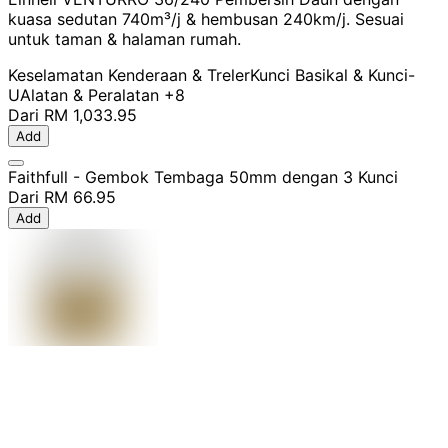
kuasa sedutan 740m³/j & hembusan 240km/j. Sesuai
untuk taman & halaman rumah.
Keselamatan Kenderaan & Treler
Kunci Basikal & Kunci-
U
Alatan & Peralatan
+8
Dari
RM 1,033.95
Add
Faithfull - Gembok Tembaga 50mm dengan 3 Kunci
Dari
RM 66.95
Add