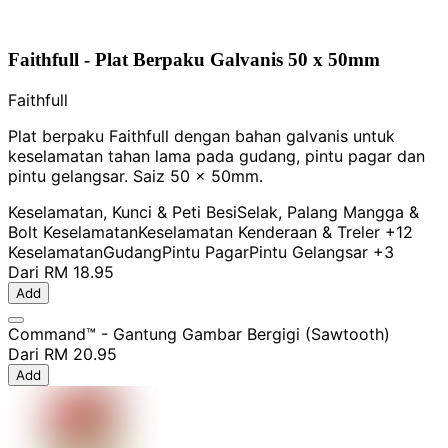
Faithfull - Plat Berpaku Galvanis 50 x 50mm
Faithfull
Plat berpaku Faithfull dengan bahan galvanis untuk
keselamatan tahan lama pada gudang, pintu pagar dan
pintu gelangsar. Saiz 50 x 50mm.
Keselamatan, Kunci & Peti Besi
Selak, Palang Mangga &
Bolt Keselamatan
Keselamatan Kenderaan & Treler
+12
Keselamatan
Gudang
Pintu Pagar
Pintu Gelangsar
+3
Dari
RM 18.95
Add
Command™ - Gantung Gambar Bergigi (Sawtooth)
Dari
RM 20.95
Add