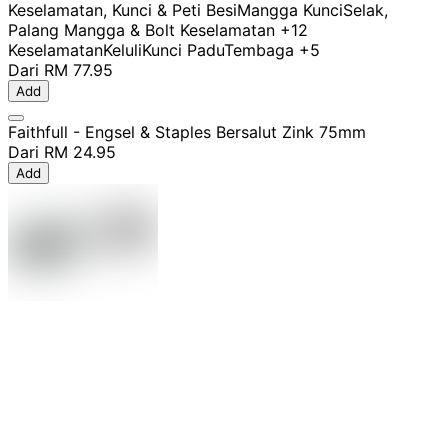
Keselamatan, Kunci & Peti Besi
Mangga Kunci
Selak,
Palang Mangga & Bolt Keselamatan
+12
Keselamatan
Keluli
Kunci Padu
Tembaga
+5
Dari
RM 77.95
Add
Faithfull - Engsel & Staples Bersalut Zink 75mm
Dari
RM 24.95
Add