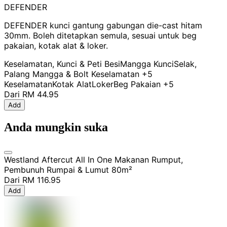
DEFENDER
DEFENDER kunci gantung gabungan die-cast hitam
30mm. Boleh ditetapkan semula, sesuai untuk beg
pakaian, kotak alat & loker.
Keselamatan, Kunci & Peti Besi
Mangga Kunci
Selak,
Palang Mangga & Bolt Keselamatan
+5
Keselamatan
Kotak Alat
Loker
Beg Pakaian
+5
Dari
RM 44.95
Add
Anda mungkin suka
Westland Aftercut All In One Makanan Rumput,
Pembunuh Rumpai & Lumut 80m²
Dari
RM 116.95
Add