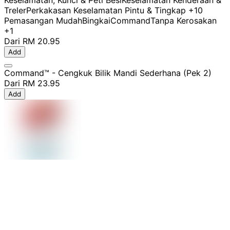
Treler
Perkakasan Keselamatan Pintu & Tingkap
+10
Pemasangan Mudah
Bingkai
Command
Tanpa Kerosakan
+1
Dari
RM 20.95
Add
Command™ - Cengkuk Bilik Mandi Sederhana (Pek 2)
Dari
RM 23.95
Add