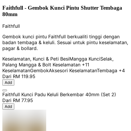
Faithfull - Gembok Kunci Pintu Shutter Tembaga
80mm
Faithfull
Gembok kunci pintu Faithfull berkualiti tinggi dengan
badan tembaga & keluli. Sesuai untuk pintu keselamatan,
pagar & bollard.
Keselamatan, Kunci & Peti Besi
Mangga Kunci
Selak,
Palang Mangga & Bolt Keselamatan
+11
Keselamatan
Gembok
Aksesori Keselamatan
Tembaga
+4
Dari
RM 119.95
Add
Faithfull Kunci Padu Keluli Berkembar 40mm (Set 2)
Dari
RM 77.95
Add