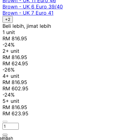
Brown - UK 11 Euro 46
Brown - UK 6 Euro 39/40
Brown - UK 7 Euro 41
+2
Beli lebih, jimat lebih
1 unit
RM 816.95
-24%
2+ unit
RM 816.95
RM 624.95
-26%
4+ unit
RM 816.95
RM 602.95
-24%
5+ unit
RM 816.95
RM 623.95
ambah