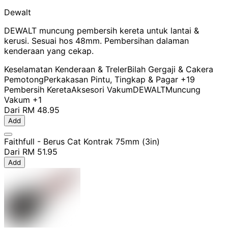
Dewalt
DEWALT muncung pembersih kereta untuk lantai &
kerusi. Sesuai hos 48mm. Pembersihan dalaman
kenderaan yang cekap.
Keselamatan Kenderaan & Treler
Bilah Gergaji & Cakera
Pemotong
Perkakasan Pintu, Tingkap & Pagar
+19
Pembersih Kereta
Aksesori Vakum
DEWALT
Muncung
Vakum
+1
Dari
RM 48.95
Add
Faithfull - Berus Cat Kontrak 75mm (3in)
Dari
RM 51.95
Add