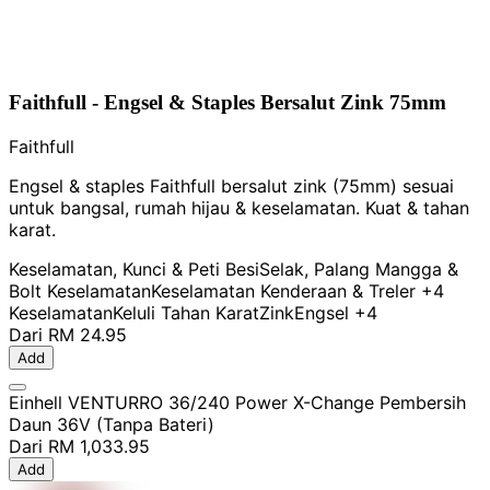
Faithfull - Engsel & Staples Bersalut Zink 75mm
Faithfull
Engsel & staples Faithfull bersalut zink (75mm) sesuai
untuk bangsal, rumah hijau & keselamatan. Kuat & tahan
karat.
Keselamatan, Kunci & Peti Besi
Selak, Palang Mangga &
Bolt Keselamatan
Keselamatan Kenderaan & Treler
+4
Keselamatan
Keluli Tahan Karat
Zink
Engsel
+4
Dari
RM 24.95
Add
Einhell VENTURRO 36/240 Power X-Change Pembersih
Daun 36V (Tanpa Bateri)
Dari
RM 1,033.95
Add