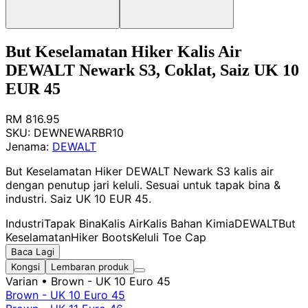
But Keselamatan Hiker Kalis Air
DEWALT Newark S3, Coklat, Saiz UK 10
EUR 45
RM 816.95
SKU:
DEWNEWARBR10
Jenama:
DEWALT
But Keselamatan Hiker DEWALT Newark S3 kalis air
dengan penutup jari keluli. Sesuai untuk tapak bina &
industri. Saiz UK 10 EUR 45.
Industri
Tapak Bina
Kalis Air
Kalis Bahan Kimia
DEWALT
But
Keselamatan
Hiker Boots
Keluli Toe Cap
Baca Lagi
Kongsi
Lembaran produk
Varian
• Brown - UK 10 Euro 45
Brown - UK 10 Euro 45