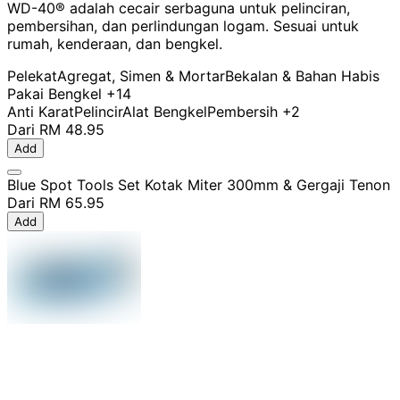
WD-40® adalah cecair serbaguna untuk pelinciran,
pembersihan, dan perlindungan logam. Sesuai untuk
rumah, kenderaan, dan bengkel.
Pelekat
Agregat, Simen & Mortar
Bekalan & Bahan Habis
Pakai Bengkel
+14
Anti Karat
Pelincir
Alat Bengkel
Pembersih
+2
Dari
RM 48.95
Add
Blue Spot Tools Set Kotak Miter 300mm & Gergaji Tenon
Dari
RM 65.95
Add