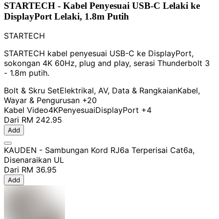
STARTECH - Kabel Penyesuai USB-C Lelaki ke
DisplayPort Lelaki, 1.8m Putih
STARTECH
STARTECH kabel penyesuai USB-C ke DisplayPort,
sokongan 4K 60Hz, plug and play, serasi Thunderbolt 3
- 1.8m putih.
Bolt & Skru Set
Elektrikal, AV, Data & Rangkaian
Kabel,
Wayar & Pengurusan
+20
Kabel Video
4K
Penyesuai
DisplayPort
+4
Dari
RM 242.95
Add
KAUDEN - Sambungan Kord RJ6a Terperisai Cat6a,
Disenaraikan UL
Dari
RM 36.95
Add