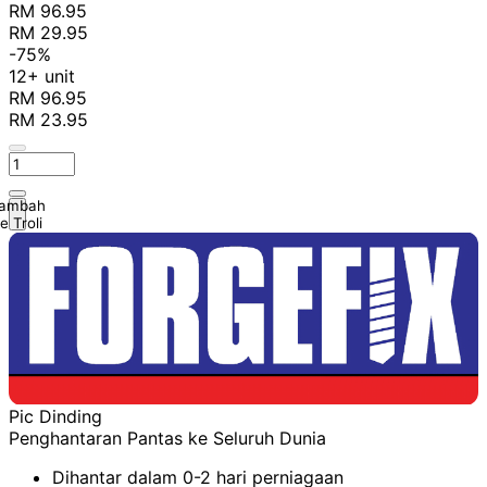
RM 96.95
RM 29.95
-75%
12+ unit
RM 96.95
RM 23.95
ambah
e Troli
Pic Dinding
Penghantaran Pantas ke Seluruh Dunia
Dihantar dalam 0-2 hari perniagaan