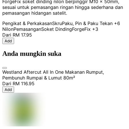
ForgeFix soket dinding nilon berpinggir M10 x 50mm,
sesuai untuk pemasangan ringan hingga sederhana dan
pemasangan hidangan satelit.
Pengikat & Perkakasan
Skru
Paku, Pin & Paku Tekan
+6
Nilon
Pemasangan
Soket Dinding
ForgeFix
+3
Dari
RM 17.95
Add
Anda mungkin suka
Westland Aftercut All In One Makanan Rumput,
Pembunuh Rumpai & Lumut 80m²
Dari
RM 116.95
Add