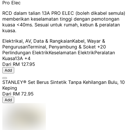
Pro Elec
RCD dalam talian 13A PRO ELEC (boleh dikabel semula)
memberikan keselamatan tinggi dengan pemotongan
kuasa <40ms. Sesuai untuk rumah, kebun & peralatan
kuasa.
Elektrikal, AV, Data & Rangkaian
Kabel, Wayar &
Pengurusan
Terminal, Penyambung & Soket
+20
Perlindungan Elektrik
Keselamatan Elektrik
Peralatan
Kuasa
13A
+4
Dari
RM 127.95
Add
STANLEY® Set Berus Sintetik Tanpa Kehilangan Bulu, 10
Keping
Dari
RM 72.95
Add