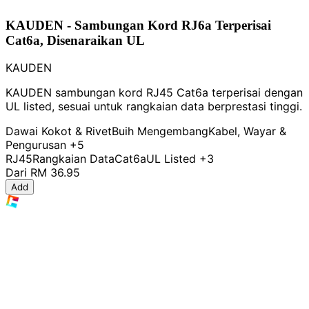
KAUDEN - Sambungan Kord RJ6a Terperisai
Cat6a, Disenaraikan UL
KAUDEN
KAUDEN sambungan kord RJ45 Cat6a terperisai dengan
UL listed, sesuai untuk rangkaian data berprestasi tinggi.
Dawai Kokot & Rivet
Buih Mengembang
Kabel, Wayar &
Pengurusan
+5
RJ45
Rangkaian Data
Cat6a
UL Listed
+3
Dari
RM 36.95
Add