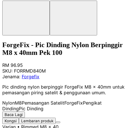
ForgeFix - Pic Dinding Nylon Berpinggir
M8 x 40mm Pek 100
RM 96.95
SKU:
FORRMD840M
Jenama:
Forgefix
Pic dinding nylon berpinggir ForgeFix M8 x 40mm untuk
pemasangan piring satelit & penggunaan umum.
Nylon
M8
Pemasangan Satelit
ForgeFix
Pengikat
Dinding
Pic Dinding
Baca Lagi
Kongsi
Lembaran produk
Varian
• Rimmed M8 x 40