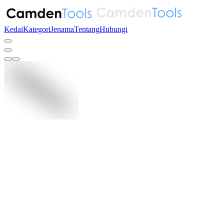
Kedai
Kategori
Jenama
Tentang
Hubungi