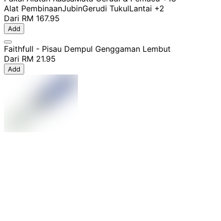
Alat Pembinaan
Jubin
Gerudi Tukul
Lantai
+2
Dari
RM 167.95
Add
Faithfull - Pisau Dempul Genggaman Lembut
Dari
RM 21.95
Add