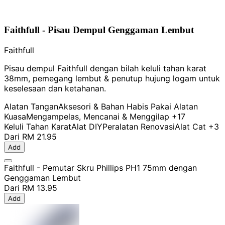
Faithfull - Pisau Dempul Genggaman Lembut
Faithfull
Pisau dempul Faithfull dengan bilah keluli tahan karat
38mm, pemegang lembut & penutup hujung logam untuk
keselesaan dan ketahanan.
Alatan Tangan
Aksesori & Bahan Habis Pakai Alatan
Kuasa
Mengampelas, Mencanai & Menggilap
+17
Keluli Tahan Karat
Alat DIY
Peralatan Renovasi
Alat Cat
+3
Dari
RM 21.95
Add
Faithfull - Pemutar Skru Phillips PH1 75mm dengan
Genggaman Lembut
Dari
RM 13.95
Add