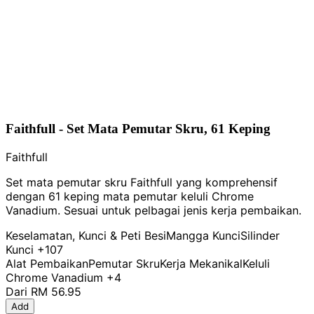
Faithfull - Set Mata Pemutar Skru, 61 Keping
Faithfull
Set mata pemutar skru Faithfull yang komprehensif
dengan 61 keping mata pemutar keluli Chrome
Vanadium. Sesuai untuk pelbagai jenis kerja pembaikan.
Keselamatan, Kunci & Peti Besi
Mangga Kunci
Silinder
Kunci
+107
Alat Pembaikan
Pemutar Skru
Kerja Mekanikal
Keluli
Chrome Vanadium
+4
Dari
RM 56.95
Add