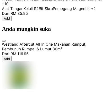
+10
Alat Tangan
Keluli S2
Bit Skru
Pemegang Magnetik
+2
Dari
RM 85.95
Add
Anda mungkin suka
Westland Aftercut All In One Makanan Rumput,
Pembunuh Rumpai & Lumut 80m²
Dari
RM 116.95
Add