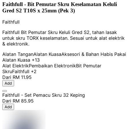
Faithfull - Bit Pemutar Skru Keselamatan Keluli
Gred S2 T10S x 25mm (Pek 3)
Faithfull
Faithfull Bit Pemutar Skru Keluli Gred S2, tahan lasak
untuk skru TORX keselamatan. Sesuai untuk alat elektrik
& elektronik.
Alatan Tangan
Alatan Kuasa
Aksesori & Bahan Habis Pakai
Alatan Kuasa
+13
Alat Elektrik
Pembaikan Elektronik
Bit Pemutar
Skru
Faithfull
+2
Dari
RM 11.95
Add
Faithfull - Set Pemacu Skru 32 Keping
Dari
RM 85.95
Add