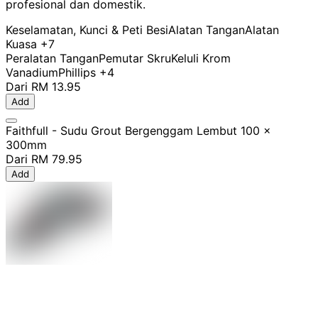
profesional dan domestik.
Keselamatan, Kunci & Peti Besi
Alatan Tangan
Alatan
Kuasa
+7
Peralatan Tangan
Pemutar Skru
Keluli Krom
Vanadium
Phillips
+4
Dari
RM 13.95
Add
Faithfull - Sudu Grout Bergenggam Lembut 100 x
300mm
Dari
RM 79.95
Add