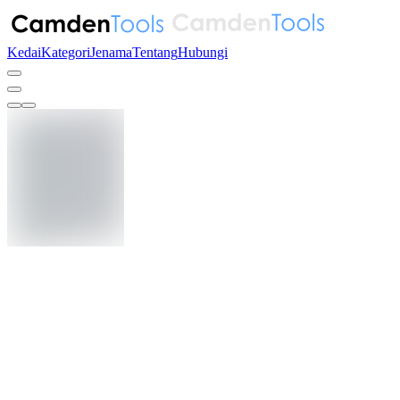
Kedai
Kategori
Jenama
Tentang
Hubungi