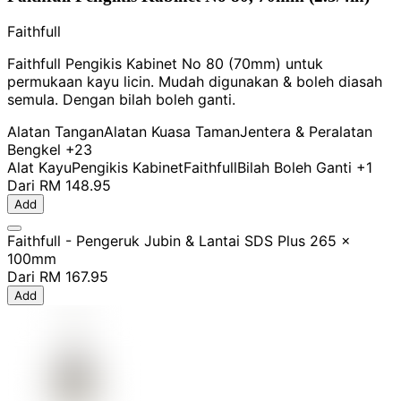
Faithfull
Faithfull Pengikis Kabinet No 80 (70mm) untuk
permukaan kayu licin. Mudah digunakan & boleh diasah
semula. Dengan bilah boleh ganti.
Alatan Tangan
Alatan Kuasa Taman
Jentera & Peralatan
Bengkel
+23
Alat Kayu
Pengikis Kabinet
Faithfull
Bilah Boleh Ganti
+1
Dari
RM 148.95
Add
Faithfull - Pengeruk Jubin & Lantai SDS Plus 265 x
100mm
Dari
RM 167.95
Add