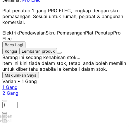
Plat penutup 1 gang PRO ELEC, lengkap dengan skru
pemasangan. Sesuai untuk rumah, pejabat & bangunan
komersial.
Elektrik
Pendawaian
Skru Pemasangan
Plat Penutup
Pro
Elec
Baca Lagi
Kongsi
Lembaran produk
Barang ini sedang kehabisan stok...
Item ini kini tiada dalam stok, tetapi anda boleh memilih
untuk diberitahu apabila ia kembali dalam stok.
Maklumkan Saya
Varian
• 1 Gang
1 Gang
2 Gang
ambah
e Troli