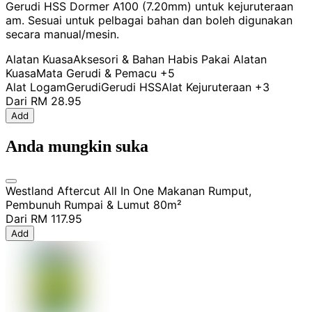
Gerudi HSS Dormer A100 (7.20mm) untuk kejuruteraan
am. Sesuai untuk pelbagai bahan dan boleh digunakan
secara manual/mesin.
Alatan Kuasa
Aksesori & Bahan Habis Pakai Alatan
Kuasa
Mata Gerudi & Pemacu
+5
Alat Logam
Gerudi
Gerudi HSS
Alat Kejuruteraan
+3
Dari
RM 28.95
Add
Anda mungkin suka
Westland Aftercut All In One Makanan Rumput,
Pembunuh Rumpai & Lumut 80m²
Dari
RM 117.95
Add