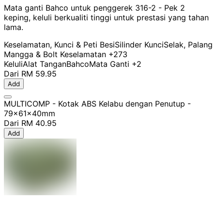
Mata ganti Bahco untuk penggerek 316-2 - Pek 2
keping, keluli berkualiti tinggi untuk prestasi yang tahan
lama.
Keselamatan, Kunci & Peti Besi
Silinder Kunci
Selak, Palang
Mangga & Bolt Keselamatan
+273
Keluli
Alat Tangan
Bahco
Mata Ganti
+2
Dari
RM 59.95
Add
MULTICOMP - Kotak ABS Kelabu dengan Penutup -
79x61x40mm
Dari
RM 40.95
Add