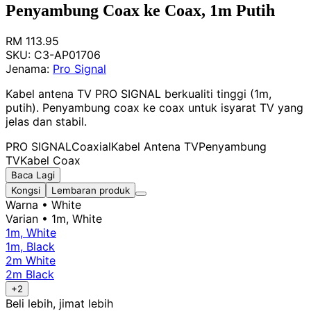
Penyambung Coax ke Coax, 1m Putih
RM 113.95
SKU:
C3-AP01706
Jenama:
Pro Signal
Kabel antena TV PRO SIGNAL berkualiti tinggi (1m,
putih). Penyambung coax ke coax untuk isyarat TV yang
jelas dan stabil.
PRO SIGNAL
Coaxial
Kabel Antena TV
Penyambung
TV
Kabel Coax
Baca Lagi
Kongsi
Lembaran produk
Warna
• White
Varian
• 1m, White
1m, White
1m, Black
2m White
2m Black
+2
Beli lebih, jimat lebih