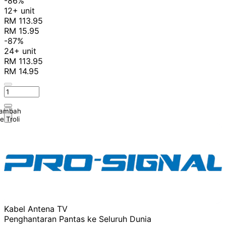
-86%
12+ unit
RM 113.95
RM 15.95
-87%
24+ unit
RM 113.95
RM 14.95
ambah
e Troli
Kabel Antena TV
Penghantaran Pantas ke Seluruh Dunia