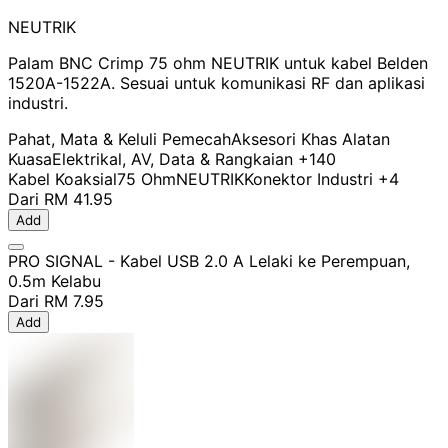
NEUTRIK
Palam BNC Crimp 75 ohm NEUTRIK untuk kabel Belden
1520A-1522A. Sesuai untuk komunikasi RF dan aplikasi
industri.
Pahat, Mata & Keluli Pemecah
Aksesori Khas Alatan
Kuasa
Elektrikal, AV, Data & Rangkaian
+140
Kabel Koaksial
75 Ohm
NEUTRIK
Konektor Industri
+4
Dari
RM 41.95
Add
PRO SIGNAL - Kabel USB 2.0 A Lelaki ke Perempuan,
0.5m Kelabu
Dari
RM 7.95
Add