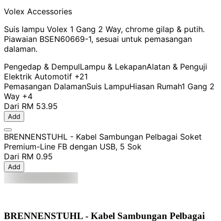
Volex Accessories
Suis lampu Volex 1 Gang 2 Way, chrome gilap & putih.
Piawaian BSEN60669-1, sesuai untuk pemasangan
dalaman.
Pengedap & Dempul
Lampu & Lekapan
Alatan & Penguji
Elektrik Automotif
+21
Pemasangan Dalaman
Suis Lampu
Hiasan Rumah
1 Gang 2
Way
+4
Dari
RM 53.95
Add
BRENNENSTUHL - Kabel Sambungan Pelbagai Soket
Premium-Line FB dengan USB, 5 Sok
Dari
RM 0.95
Add
BRENNENSTUHL - Kabel Sambungan Pelbagai