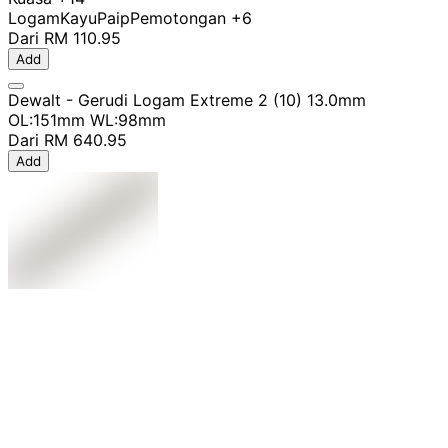
Logam
Kayu
Paip
Pemotongan
+6
Dari
RM 110.95
Add
Dewalt - Gerudi Logam Extreme 2 (10) 13.0mm
OL:151mm WL:98mm
Dari
RM 640.95
Add