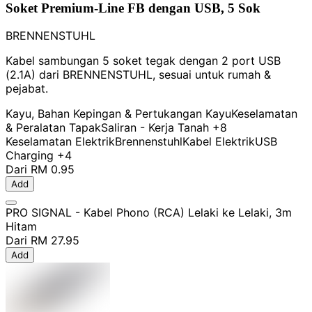
Soket Premium-Line FB dengan USB, 5 Sok
BRENNENSTUHL
Kabel sambungan 5 soket tegak dengan 2 port USB
(2.1A) dari BRENNENSTUHL, sesuai untuk rumah &
pejabat.
Kayu, Bahan Kepingan & Pertukangan Kayu
Keselamatan
& Peralatan Tapak
Saliran - Kerja Tanah
+8
Keselamatan Elektrik
Brennenstuhl
Kabel Elektrik
USB
Charging
+4
Dari
RM 0.95
Add
PRO SIGNAL - Kabel Phono (RCA) Lelaki ke Lelaki, 3m
Hitam
Dari
RM 27.95
Add