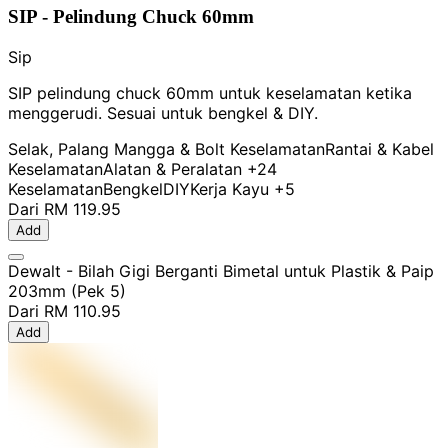
SIP - Pelindung Chuck 60mm
Sip
SIP pelindung chuck 60mm untuk keselamatan ketika
menggerudi. Sesuai untuk bengkel & DIY.
Selak, Palang Mangga & Bolt Keselamatan
Rantai & Kabel
Keselamatan
Alatan & Peralatan
+24
Keselamatan
Bengkel
DIY
Kerja Kayu
+5
Dari
RM 119.95
Add
Dewalt - Bilah Gigi Berganti Bimetal untuk Plastik & Paip
203mm (Pek 5)
Dari
RM 110.95
Add