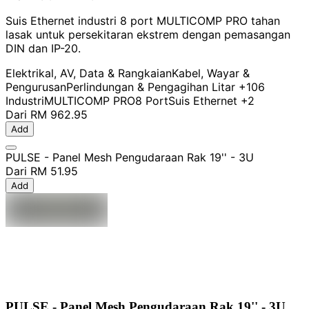
Suis Ethernet industri 8 port MULTICOMP PRO tahan
lasak untuk persekitaran ekstrem dengan pemasangan
DIN dan IP-20.
Elektrikal, AV, Data & Rangkaian
Kabel, Wayar &
Pengurusan
Perlindungan & Pengagihan Litar
+106
Industri
MULTICOMP PRO
8 Port
Suis Ethernet
+2
Dari
RM 962.95
Add
PULSE - Panel Mesh Pengudaraan Rak 19'' - 3U
Dari
RM 51.95
Add
PULSE - Panel Mesh Pengudaraan Rak 19'' - 3U