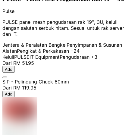
Pulse
PULSE panel mesh pengudaraan rak 19'', 3U, keluli
dengan salutan serbuk hitam. Sesuai untuk rak server
dan IT.
Jentera & Peralatan Bengkel
Penyimpanan & Susunan
Alatan
Pengikat & Perkakasan
+24
Keluli
PULSE
IT Equipment
Pengudaraan
+3
Dari
RM 51.95
Add
SIP - Pelindung Chuck 60mm
Dari
RM 119.95
Add