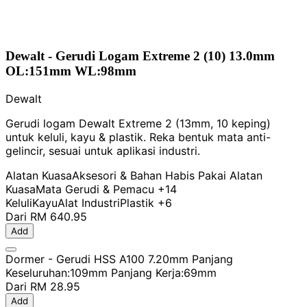
Dewalt - Gerudi Logam Extreme 2 (10) 13.0mm
OL:151mm WL:98mm
Dewalt
Gerudi logam Dewalt Extreme 2 (13mm, 10 keping)
untuk keluli, kayu & plastik. Reka bentuk mata anti-
gelincir, sesuai untuk aplikasi industri.
Alatan Kuasa
Aksesori & Bahan Habis Pakai Alatan
Kuasa
Mata Gerudi & Pemacu
+14
Keluli
Kayu
Alat Industri
Plastik
+6
Dari
RM 640.95
Add
Dormer - Gerudi HSS A100 7.20mm Panjang
Keseluruhan:109mm Panjang Kerja:69mm
Dari
RM 28.95
Add