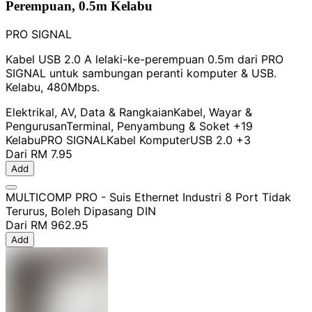
Perempuan, 0.5m Kelabu
PRO SIGNAL
Kabel USB 2.0 A lelaki-ke-perempuan 0.5m dari PRO
SIGNAL untuk sambungan peranti komputer & USB.
Kelabu, 480Mbps.
Elektrikal, AV, Data & Rangkaian
Kabel, Wayar &
Pengurusan
Terminal, Penyambung & Soket
+19
Kelabu
PRO SIGNAL
Kabel Komputer
USB 2.0
+3
Dari
RM 7.95
Add
MULTICOMP PRO - Suis Ethernet Industri 8 Port Tidak
Terurus, Boleh Dipasang DIN
Dari
RM 962.95
Add