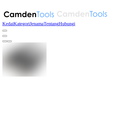
Kedai
Kategori
Jenama
Tentang
Hubungi