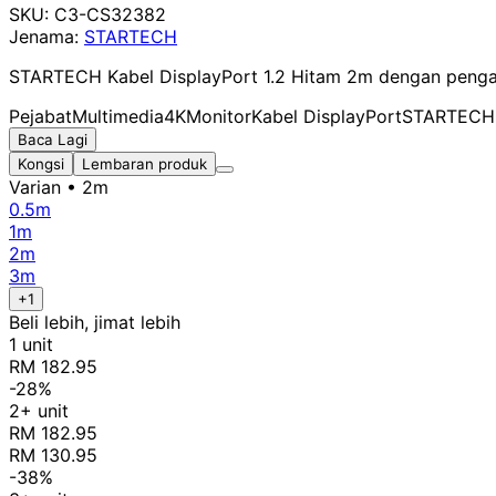
SKU:
C3-CS32382
Jenama:
STARTECH
STARTECH Kabel DisplayPort 1.2 Hitam 2m dengan pengan
Pejabat
Multimedia
4K
Monitor
Kabel DisplayPort
STARTECH
Baca Lagi
Kongsi
Lembaran produk
Varian
• 2m
0.5m
1m
2m
3m
+1
Beli lebih, jimat lebih
1 unit
RM 182.95
-28%
2+ unit
RM 182.95
RM 130.95
-38%