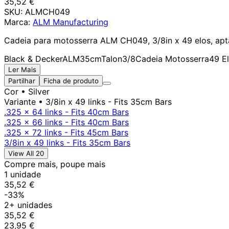
35,52 €
SKU:
ALMCH049
Marca:
ALM Manufacturing
Cadeia para motosserra ALM CH049, 3/8in x 49 elos, apta
Black & Decker
ALM
35cm
Talon
3/8
Cadeia Motosserra
49 E
Ler Mais
Partilhar
Ficha de produto
Cor
• Silver
Variante
• 3/8in x 49 links - Fits 35cm Bars
.325 x 64 links - Fits 40cm Bars
.325 x 66 links - Fits 40cm Bars
.325 x 72 links - Fits 45cm Bars
3/8in x 49 links - Fits 35cm Bars
View All 20
Compre mais, poupe mais
1 unidade
35,52 €
-33%
2+ unidades
35,52 €
23,95 €