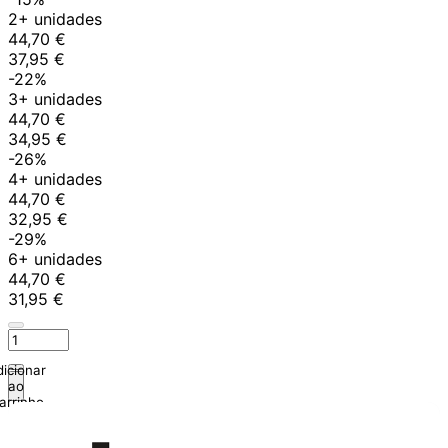
2+ unidades
44,70 €
37,95 €
-22%
3+ unidades
44,70 €
34,95 €
-26%
4+ unidades
44,70 €
32,95 €
-29%
6+ unidades
44,70 €
31,95 €
icionar
ao
arrinho