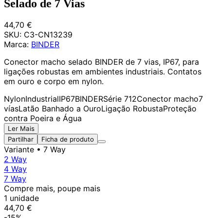
Selado de 7 Vias
44,70 €
SKU:
C3-CN13239
Marca:
BINDER
Conector macho selado BINDER de 7 vias, IP67, para
ligações robustas em ambientes industriais. Contatos
em ouro e corpo em nylon.
Nylon
Industrial
IP67
BINDER
Série 712
Conector macho
7
vías
Latão Banhado a Ouro
Ligação Robusta
Proteção
contra Poeira e Água
Ler Mais
Partilhar
Ficha de produto
Variante
• 7 Way
2 Way
4 Way
7 Way
Compre mais, poupe mais
1 unidade
44,70 €
-15%