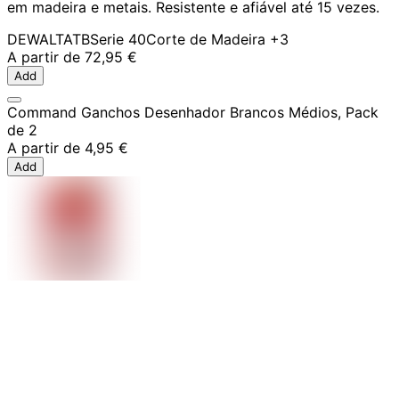
em madeira e metais. Resistente e afiável até 15 vezes.
DEWALT
ATB
Serie 40
Corte de Madeira
+3
A partir de
72,95 €
Add
Command Ganchos Desenhador Brancos Médios, Pack
de 2
A partir de
4,95 €
Add