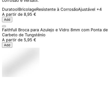
corrosão e versátil.
Duratool
Bricolage
Resistente à Corrosão
Ajustável
+4
A partir de
8,95 €
Add
Faithfull Broca para Azulejo e Vidro 8mm com Ponta de
Carbeto de Tungsténio
A partir de
5,95 €
Add