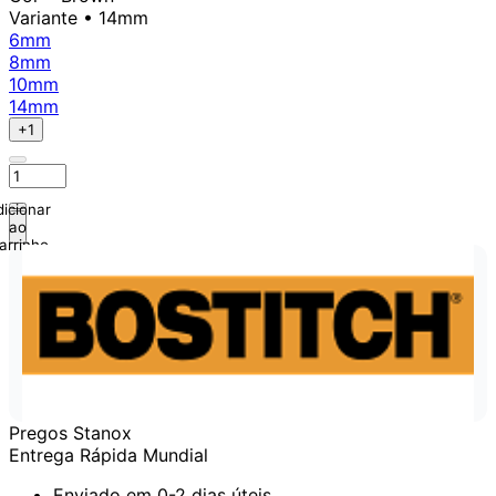
Variante
• 14mm
6mm
8mm
10mm
14mm
+1
icionar
ao
arrinho
Pregos Stanox
Entrega Rápida Mundial
Enviado em 0-2 dias úteis