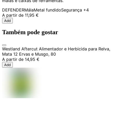
malas e caixas de ferramentas.
DEFENDER
Mála
Metal fundido
Segurança
+4
A partir de
11,95 €
Add
Também pode gostar
Westland Aftercut Alimentador e Herbicida para Relva,
Mata 12 Ervas e Musgo, 80
A partir de
14,95 €
Add