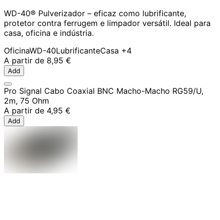
WD-40® Pulverizador – eficaz como lubrificante,
protetor contra ferrugem e limpador versátil. Ideal para
casa, oficina e indústria.
Oficina
WD-40
Lubrificante
Casa
+4
A partir de
8,95 €
Add
Pro Signal Cabo Coaxial BNC Macho-Macho RG59/U,
2m, 75 Ohm
A partir de
4,95 €
Add