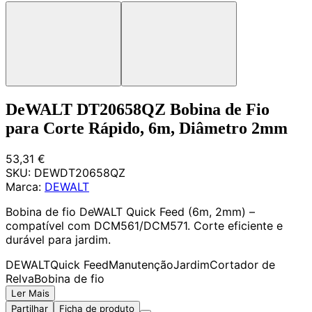
DeWALT DT20658QZ Bobina de Fio
para Corte Rápido, 6m, Diâmetro 2mm
53,31 €
SKU:
DEWDT20658QZ
Marca:
DEWALT
Bobina de fio DeWALT Quick Feed (6m, 2mm) –
compatível com DCM561/DCM571. Corte eficiente e
durável para jardim.
DEWALT
Quick Feed
Manutenção
Jardim
Cortador de
Relva
Bobina de fio
Ler Mais
Partilhar
Ficha de produto