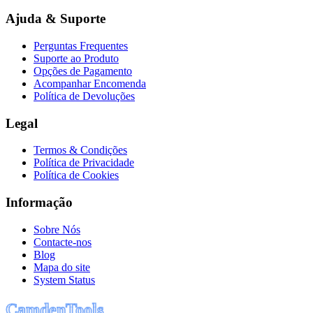
Ajuda & Suporte
Perguntas Frequentes
Suporte ao Produto
Opções de Pagamento
Acompanhar Encomenda
Política de Devoluções
Legal
Termos & Condições
Política de Privacidade
Política de Cookies
Informação
Sobre Nós
Contacte-nos
Blog
Mapa do site
System Status
C
a
m
d
e
n
T
o
o
l
s