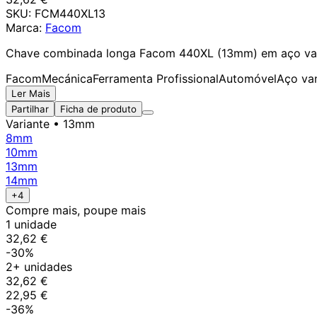
SKU:
FCM440XL13
Marca:
Facom
Chave combinada longa Facom 440XL (13mm) em aço vanád
Facom
Mecánica
Ferramenta Profissional
Automóvel
Aço va
Ler Mais
Partilhar
Ficha de produto
Variante
• 13mm
8mm
10mm
13mm
14mm
+4
Compre mais, poupe mais
1 unidade
32,62 €
-30%
2+ unidades
32,62 €
22,95 €
-36%