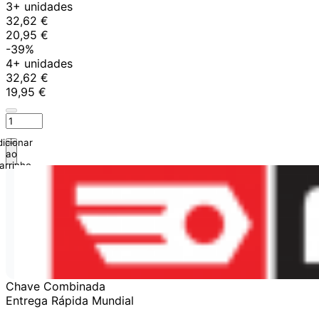
3+ unidades
32,62 €
20,95 €
-39%
4+ unidades
32,62 €
19,95 €
icionar
ao
arrinho
Chave Combinada
Entrega Rápida Mundial