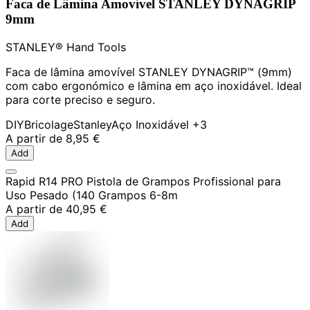
Faca de Lâmina Amovível STANLEY DYNAGRIP
9mm
STANLEY® Hand Tools
Faca de lâmina amovível STANLEY DYNAGRIP™ (9mm)
com cabo ergonómico e lâmina em aço inoxidável. Ideal
para corte preciso e seguro.
DIY
Bricolage
Stanley
Aço Inoxidável
+3
A partir de
8,95 €
Add
Rapid R14 PRO Pistola de Grampos Profissional para
Uso Pesado (140 Grampos 6-8m
A partir de
40,95 €
Add