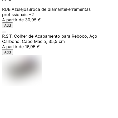
RUBI
Azulejos
Broca de diamante
Ferramentas
profissionais
+2
A partir de
30,95 €
Add
R.S.T. Colher de Acabamento para Reboco, Aço
Carbono, Cabo Macio, 35,5 cm
A partir de
16,95 €
Add