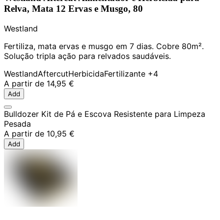
Relva, Mata 12 Ervas e Musgo, 80
Westland
Fertiliza, mata ervas e musgo em 7 dias. Cobre 80m².
Solução tripla ação para relvados saudáveis.
Westland
Aftercut
Herbicida
Fertilizante
+4
A partir de
14,95 €
Add
Bulldozer Kit de Pá e Escova Resistente para Limpeza
Pesada
A partir de
10,95 €
Add