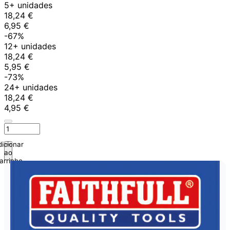
5+ unidades
18,24 €
6,95 €
-67%
12+ unidades
18,24 €
5,95 €
-73%
24+ unidades
18,24 €
4,95 €
icionar
ao
arrinho