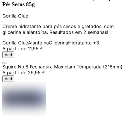
Pés Secos 85g
Gorilla Glue
Creme hidratante para pés secos e gretados, com
glicerina e alantoína. Resultados em 2 semanas!
Gorilla Glue
Alantoína
Glicerina
Hidratante
+3
A partir de
11,95 €
Add
Squire No.8 Fechadura Maxiclam Têmperada (216mm)
A partir de
29,95 €
Add