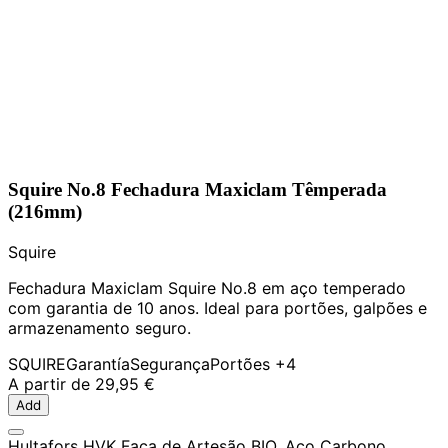
Squire No.8 Fechadura Maxiclam Têmperada
(216mm)
Squire
Fechadura Maxiclam Squire No.8 em aço temperado
com garantia de 10 anos. Ideal para portões, galpões e
armazenamento seguro.
SQUIRE
Garantía
Segurança
Portões
+4
A partir de
29,95 €
Add
Hultafors HVK Faca de Artesão BIO, Aço Carbono