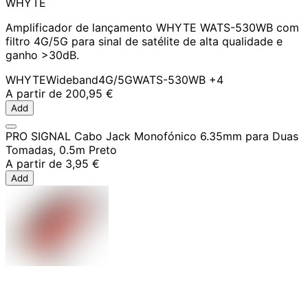
WHYTE
Amplificador de lançamento WHYTE WATS-530WB com
filtro 4G/5G para sinal de satélite de alta qualidade e
ganho >30dB.
WHYTE
Wideband
4G/5G
WATS-530WB
+4
A partir de
200,95 €
Add
PRO SIGNAL Cabo Jack Monofónico 6.35mm para Duas
Tomadas, 0.5m Preto
A partir de
3,95 €
Add