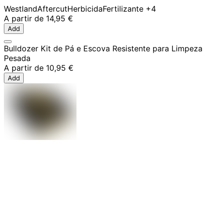
Westland
Aftercut
Herbicida
Fertilizante
+4
A partir de
14,95 €
Add
Bulldozer Kit de Pá e Escova Resistente para Limpeza
Pesada
A partir de
10,95 €
Add