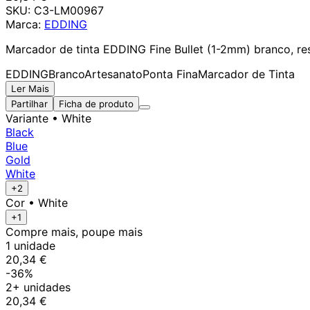
SKU:
C3-LM00967
Marca:
EDDING
Marcador de tinta EDDING Fine Bullet (1-2mm) branco, resis
EDDING
Branco
Artesanato
Ponta Fina
Marcador de Tinta
Ler Mais
Partilhar
Ficha de produto
Variante
• White
Black
Blue
Gold
White
+2
Cor
• White
+1
Compre mais, poupe mais
1 unidade
20,34 €
-36%
2+ unidades
20,34 €