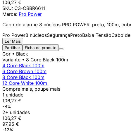
106,27 €
SKU:
C3-CBBR6611
Marca:
Pro Power
Cabo de alarme 8 núcleos PRO POWER, preto, 100m, cobre
Pro Power
8 núcleos
Segurança
Preto
Baixa Tensão
Cabo de
Ler Mais
Partilhar
Ficha de produto
Cor
• Black
Variante
• 8 Core Black 100m
4 Core Black 100m
6 Core Brown 100m
8 Core Black 100m
12 Core White 100m
Compre mais, poupe mais
1 unidade
106,27 €
-8%
2+ unidades
106,27 €
97,95 €
-12%