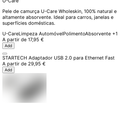
U-Care
Pele de camurça U-Care Wholeskin, 100% natural e
altamente absorvente. Ideal para carros, janelas e
superfícies domésticas.
U-Care
Limpeza Automóvel
Polimento
Absorvente
+1
A partir de
17,95 €
Add
STARTECH Adaptador USB 2.0 para Ethernet Fast
A partir de
29,95 €
Add