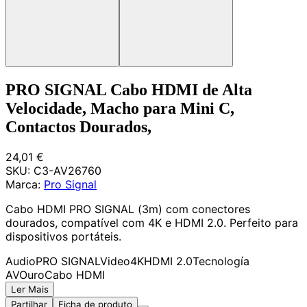
PRO SIGNAL Cabo HDMI de Alta
Velocidade, Macho para Mini C,
Contactos Dourados,
24,01 €
SKU:
C3-AV26760
Marca:
Pro Signal
Cabo HDMI PRO SIGNAL (3m) com conectores
dourados, compatível com 4K e HDMI 2.0. Perfeito para
dispositivos portáteis.
Audio
PRO SIGNAL
Video
4K
HDMI 2.0
Tecnología
AV
Ouro
Cabo HDMI
Ler Mais
Partilhar
Ficha de produto