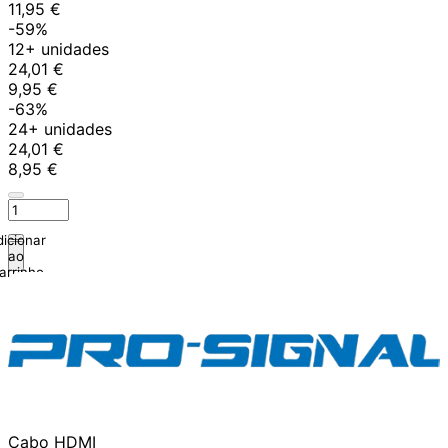
11,95 €
-59%
12+ unidades
24,01 €
9,95 €
-63%
24+ unidades
24,01 €
8,95 €
icionar
ao
arrinho
Cabo HDMI