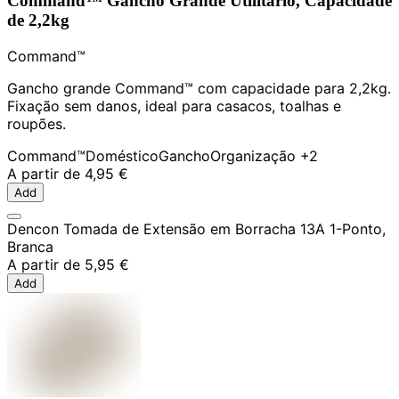
Command™ Gancho Grande Utilitário, Capacidade
de 2,2kg
Command™
Gancho grande Command™ com capacidade para 2,2kg.
Fixação sem danos, ideal para casacos, toalhas e
roupões.
Command™
Doméstico
Gancho
Organização
+2
A partir de
4,95 €
Add
Dencon Tomada de Extensão em Borracha 13A 1-Ponto,
Branca
A partir de
5,95 €
Add