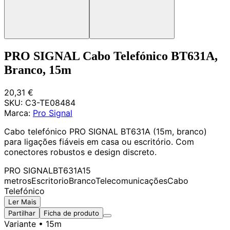
PRO SIGNAL Cabo Telefónico BT631A,
Branco, 15m
20,31 €
SKU:
C3-TE08484
Marca:
Pro Signal
Cabo telefónico PRO SIGNAL BT631A (15m, branco)
para ligações fiáveis em casa ou escritório. Com
conectores robustos e design discreto.
PRO SIGNAL
BT631A
15
metros
Escritorio
Branco
Telecomunicações
Cabo
Telefónico
Ler Mais
Partilhar
Ficha de produto
Variante
• 15m