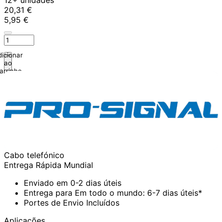
20,31 €
5,95 €
icionar
ao
arrinho
Cabo telefónico
Entrega Rápida Mundial
Enviado em 0-2 dias úteis
Entrega para Em todo o mundo: 6-7 dias úteis*
Portes de Envio Incluídos
Aplicações