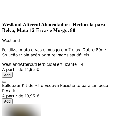
Westland Aftercut Alimentador e Herbicida para
Relva, Mata 12 Ervas e Musgo, 80
Westland
Fertiliza, mata ervas e musgo em 7 dias. Cobre 80m².
Solução tripla ação para relvados saudáveis.
Westland
Aftercut
Herbicida
Fertilizante
+4
A partir de
14,95 €
Add
Bulldozer Kit de Pá e Escova Resistente para Limpeza
Pesada
A partir de
10,95 €
Add