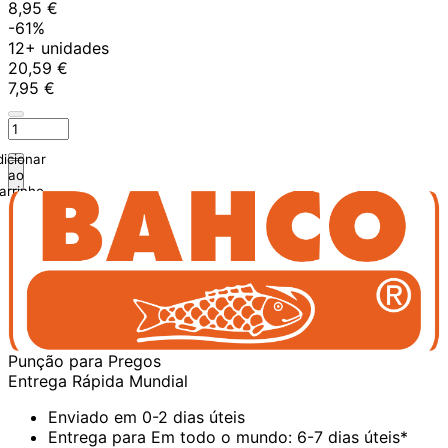
8,95 €
-61%
12+ unidades
20,59 €
7,95 €
icionar
ao
arrinho
Punção para Pregos
Entrega Rápida Mundial
Enviado em 0-2 dias úteis
Entrega para Em todo o mundo: 6-7 dias úteis*