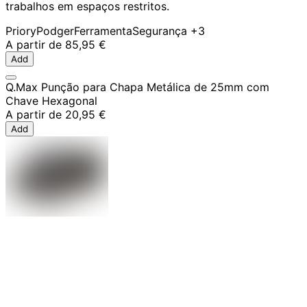
trabalhos em espaços restritos.
Priory
Podger
Ferramenta
Segurança
+3
A partir de
85,95 €
Add
Q.Max Punção para Chapa Metálica de 25mm com
Chave Hexagonal
A partir de
20,95 €
Add