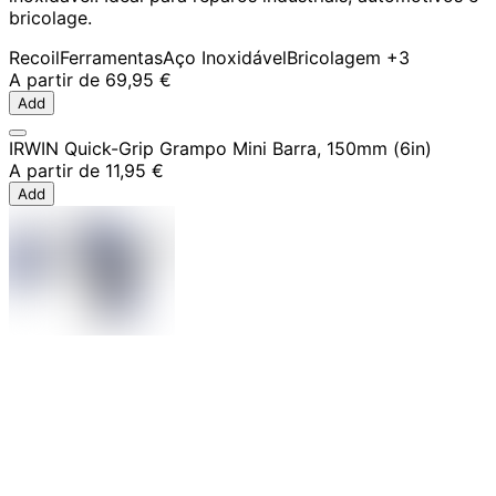
bricolage.
Recoil
Ferramentas
Aço Inoxidável
Bricolagem
+3
A partir de
69,95 €
Add
IRWIN Quick-Grip Grampo Mini Barra, 150mm (6in)
A partir de
11,95 €
Add