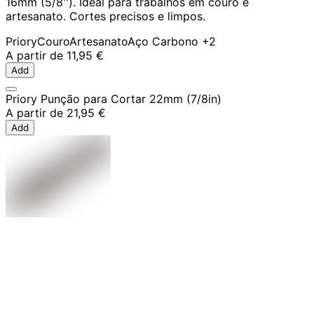
16mm (5/8''). Ideal para trabalhos em couro e
artesanato. Cortes precisos e limpos.
Priory
Couro
Artesanato
Aço Carbono
+2
A partir de
11,95 €
Add
Priory Punção para Cortar 22mm (7/8in)
A partir de
21,95 €
Add