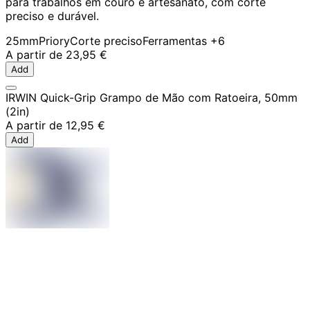
para trabalhos em couro e artesanato, com corte
preciso e durável.
25mm
Priory
Corte preciso
Ferramentas
+6
A partir de
23,95 €
Add
IRWIN Quick-Grip Grampo de Mão com Ratoeira, 50mm
(2in)
A partir de
12,95 €
Add