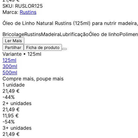
SKU:
RUSLOR125
Marca:
Rustins
Óleo de Linho Natural Rustins (125ml) para nutrir madeira
Bricolage
Rustins
Madeira
Lubrificação
Óleo de linho
Polimen
Ler Mais
Partilhar
Ficha de produto
Variante
• 125ml
125ml
300ml
500ml
Compre mais, poupe mais
1 unidade
21,49 €
-44%
2+ unidades
21,49 €
11,95 €
-54%
3+ unidades
21,49 €