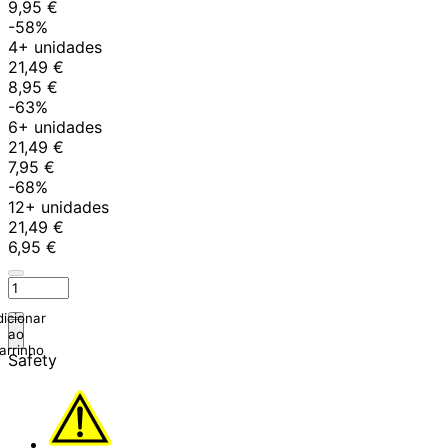
9,95 €
-58%
4+ unidades
21,49 €
8,95 €
-63%
6+ unidades
21,49 €
7,95 €
-68%
12+ unidades
21,49 €
6,95 €
icionar
ao
arrinho
Safety