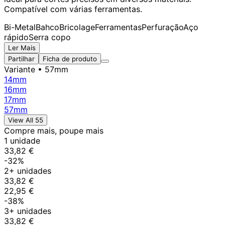
Compatível com várias ferramentas.
Bi-Metal
Bahco
Bricolage
Ferramentas
Perfuração
Aço
rápido
Serra copo
Ler Mais
Partilhar
Ficha de produto
Variante
• 57mm
14mm
16mm
17mm
57mm
View All 55
Compre mais, poupe mais
1 unidade
33,82 €
-32%
2+ unidades
33,82 €
22,95 €
-38%
3+ unidades
33,82 €