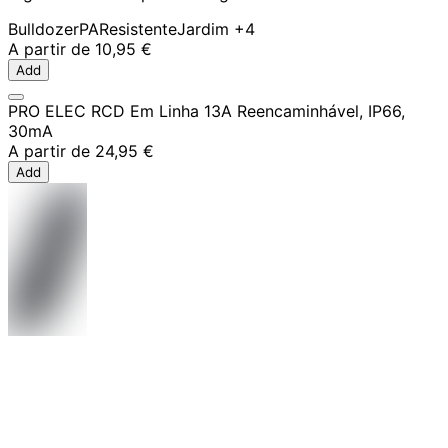
Bulldozer
PA
Resistente
Jardim
+4
A partir de
10,95 €
Add
PRO ELEC RCD Em Linha 13A Reencaminhável, IP66,
30mA
A partir de
24,95 €
Add