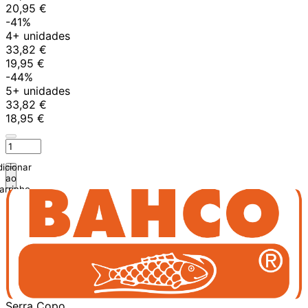
20,95 €
-41%
4+ unidades
33,82 €
19,95 €
-44%
5+ unidades
33,82 €
18,95 €
icionar
ao
arrinho
Serra Copo