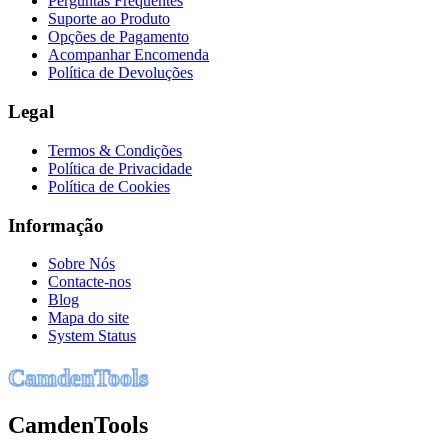
Perguntas Frequentes
Suporte ao Produto
Opções de Pagamento
Acompanhar Encomenda
Política de Devoluções
Legal
Termos & Condições
Política de Privacidade
Política de Cookies
Informação
Sobre Nós
Contacte-nos
Blog
Mapa do site
System Status
C
a
m
d
e
n
T
o
o
l
s
CamdenTools