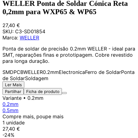
WELLER Ponta de Soldar Cónica Reta
0,2mm para WXP65 & WP65
27,40 €
SKU:
C3-SD01854
Marca:
WELLER
Ponta de soldar de precisão 0.2mm WELLER - ideal para
SMT, reparações finas e prototipagem. Cobre revestido
para longa duração.
SMD
PCB
WELLER
0.2mm
Electronica
Ferro de Soldar
Ponta
de Soldar
Soldagem
Ler Mais
Partilhar
Ficha de produto
Variante
• 0.2mm
0.2mm
0.5mm
Compre mais, poupe mais
1 unidade
27,40 €
-24%