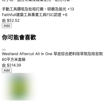
手動工具
鑽咀及批咀
打磨、研磨及拋光
+13
Faithfull
建築工具
專業工具
FSC認證
+6
由
$52.52
Add
你可能會喜歡
Westland Aftercut All In One 草皮綜合肥料除草劑及除苔劑
80平方米盒裝
由
$214.39
Add