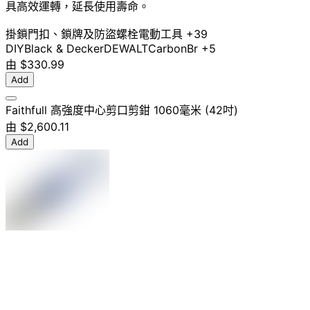
具高效運轉，延長使用壽命。
掛鎖
門扣、鎖牌及防盜螺栓
電動工具
+39
DIY
Black & Decker
DEWALT
CarbonBr
+5
由
$330.99
Add
Faithfull 高強度中心剪口剪鉗 1060毫米 (42吋)
由
$2,600.11
Add