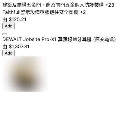
建築及結構五金
門、窗及閘門五金
個人防護裝備
+23
Faithfull
警示設備
塑膠鏈柱
安全圍欄
+2
由
$125.21
Add
DEWALT Jobsite Pro-X1 真無線藍牙耳機 (連充電盒)
由
$1,307.31
Add