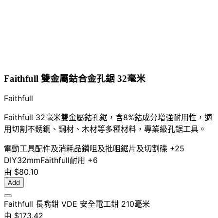
Faithfull 雙金屬鈷合金孔鋸 32毫米
Faithfull
Faithfull 32毫米雙金屬鈷孔鋸，含8%鈷成分增強耐用性，適
用切割不銹鋼、鋼材、木材等多種材料，專業級孔鋸工具。
電動工具配件及消耗品
鑽咀及批咀
鋸片及切割碟
+25
DIY
32mm
Faithfull
耐用
+6
由
$80.10
Add
Faithfull 長嘴鉗 VDE 安全電工鉗 210毫米
由
$173.42