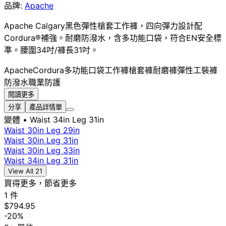
品牌:
Apache
Apache Calgary黑色彈性槍套工作褲，四向彈力設計配
Cordura®補強。耐磨防潑水，含多功能口袋，符合EN安全標
準。腰圍34吋/褲長31吋。
Apache
Cordura
多功能口袋
工作褲
槍套褲
耐磨褲
彈性工裝褲
防潑水
職業防護
閱讀更多
分享
產品詳情單
變體
• Waist 34in Leg 31in
Waist 30in Leg 29in
Waist 30in Leg 31in
Waist 30in Leg 33in
Waist 34in Leg 31in
View All 21
買得更多，節省更多
1 件
$794.95
-20%