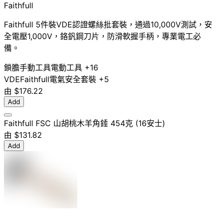
Faithfull
Faithfull 5件裝VDE認證螺絲批套裝，通過10,000V測試，安
全電壓1,000V，鉻釩鋼刀片，防滑軟握手柄，專業電工必
備。
鎖膽
手動工具
電動工具
+16
VDE
Faithfull
電氣安全
套裝
+5
由
$176.22
Add
Faithfull FSC 山胡桃木羊角錘 454克 (16安士)
由
$131.82
Add