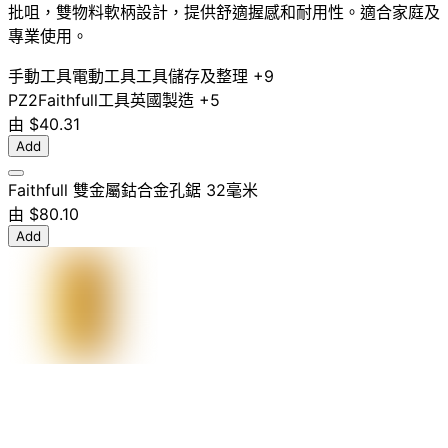
批咀，雙物料軟柄設計，提供舒適握感和耐用性。適合家庭及
專業使用。
手動工具
電動工具
工具儲存及整理
+9
PZ2
Faithfull
工具
英國製造
+5
由
$40.31
Add
Faithfull 雙金屬鈷合金孔鋸 32毫米
由
$80.10
Add