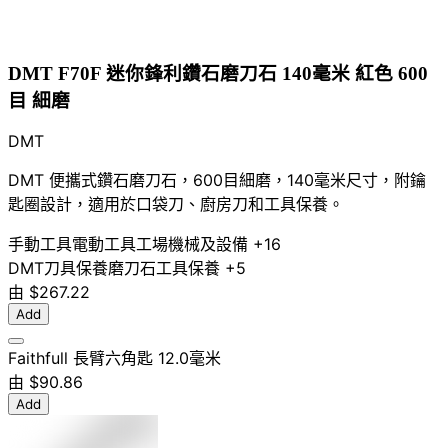
DMT F70F 迷你鋒利鑽石磨刀石 140毫米 紅色 600
目 細磨
DMT
DMT 便攜式鑽石磨刀石，600目細磨，140毫米尺寸，附鑰
匙圈設計，適用於口袋刀、廚房刀和工具保養。
手動工具
電動工具
工場機械及設備
+16
DMT
刀具保養
磨刀石
工具保養
+5
由
$267.22
Add
Faithfull 長臂六角匙 12.0毫米
由
$90.86
Add