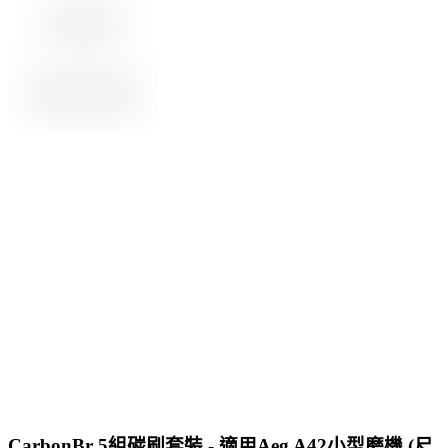
CarbonBr 5組碳刷套裝 - 適用Aeg A42小型磨機 (尺