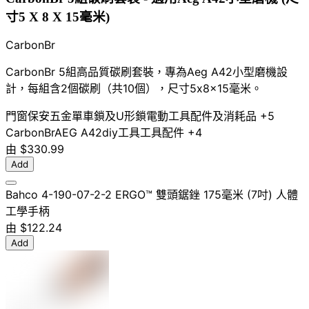
寸5 X 8 X 15毫米)
CarbonBr
CarbonBr 5組高品質碳刷套裝，專為Aeg A42小型磨機設
計，每組含2個碳刷（共10個），尺寸5x8x15毫米。
門窗保安五金
單車鎖及U形鎖
電動工具配件及消耗品
+5
CarbonBr
AEG A42
diy工具
工具配件
+4
由
$330.99
Add
Bahco 4-190-07-2-2 ERGO™ 雙頭鋸銼 175毫米 (7吋) 人體
工學手柄
由
$122.24
Add