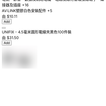
接器及插座
+16
AV:LINK
塑膠
白色
安裝配件
+5
由
$10.11
Add
UNIFIX - 4.5毫米圓形電線夾黑色100件裝
由
$31.50
Add