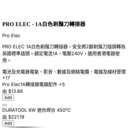
PRO ELEC - 1A白色剃鬚刀轉接器
Pro Elec
PRO ELEC 1A白色剃鬚刀轉接器，安全將2腳剃鬚刀插頭轉為
英國標準插頭。額定電流1A，電壓240V，適用香港電器使
用。
電池及充電器
電氣、影音、數據及網絡
電纜、電線及線材管理
+17
Pro Elec
1A
轉接器
電器配件
+5
由
$13.86
Add
DURATOOL 8W 迷你焊台 450°C
由
$221.19
Add