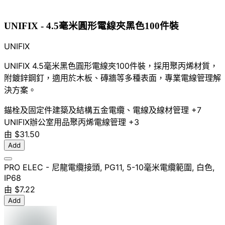
UNIFIX - 4.5毫米圓形電線夾黑色100件裝
UNIFIX
UNIFIX 4.5毫米黑色圓形電線夾100件裝，採用聚丙烯材質，
附鍍鋅鋼釘，適用於木板、磚牆等多種表面，專業電線管理解
決方案。
錨栓及固定件
建築及結構五金
電纜、電線及線材管理
+7
UNIFIX
辦公室用品
聚丙烯
電線管理
+3
由
$31.50
Add
PRO ELEC - 尼龍電纜接頭, PG11, 5-10毫米電纜範圍, 白色,
IP68
由
$7.22
Add