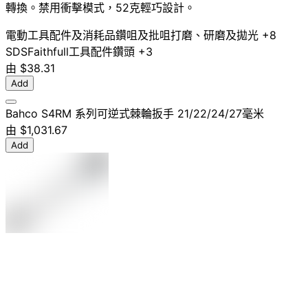
轉換。禁用衝擊模式，52克輕巧設計。
電動工具配件及消耗品
鑽咀及批咀
打磨、研磨及拋光
+8
SDS
Faithfull
工具配件
鑽頭
+3
由
$38.31
Add
Bahco S4RM 系列可逆式棘輪扳手 21/22/24/27毫米
由
$1,031.67
Add