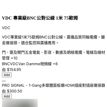
VDC 專業級BNC公對公線 1米 75歐姆
VDC
VDC專業級1米75歐姆BNC公對公線，廣播品質同軸電纜，鍍
金連接頭，適合監控與廣播應用。
門、窗及閘門五金
電氣、影音、數據及網絡
電纜、電線及線材
管理
+10
BNC
VDC
Van Damme
視頻線
+6
由
$154.95
Add
PRO SIGNAL - 1-Gang多媒體面板連HDMI插座對插座連接器
由
$300.50
Add