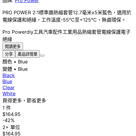
品牌:
Pro Power
PRO POWER 2:1標準牆熱縮套管12.7毫米x5米藍色，適用於
電線保護和絕緣，工作溫度-55°C至+125°C，無鹵環保。
Pro Power
diy工具
汽車配件
工業用品
熱縮套管
電線保護
電子
絕緣
閱讀更多
分享
產品詳情單
顏色
• Blue
變體
• Blue
Black
Blue
Clear
White
買得更多，節省更多
1 件
$164.95
-42%
2+ 單位
$164.95