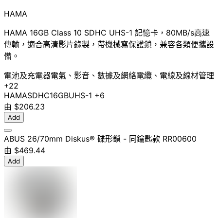
HAMA
HAMA 16GB Class 10 SDHC UHS-1 記憶卡，80MB/s高速
傳輸，適合高清影片錄製，帶機械寫保護鎖，兼容各類便攜設
備。
電池及充電器
電氣、影音、數據及網絡
電纜、電線及線材管理
+22
HAMA
SDHC
16GB
UHS-1
+6
由
$206.23
Add
ABUS 26/70mm Diskus® 碟形鎖 - 同鑰匙款 RR00600
由
$469.44
Add