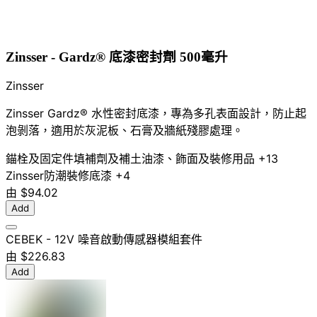
Zinsser - Gardz® 底漆密封劑 500毫升
Zinsser
Zinsser Gardz® 水性密封底漆，專為多孔表面設計，防止起
泡剝落，適用於灰泥板、石膏及牆紙殘膠處理。
錨栓及固定件
填補劑及補土
油漆、飾面及裝修用品
+13
Zinsser
防潮
裝修
底漆
+4
由
$94.02
Add
CEBEK - 12V 噪音啟動傳感器模組套件
由
$226.83
Add