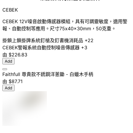
CEBEK
CEBEK 12V噪音啟動傳感器模組，具有可調靈敏度，適用警
報、自動控制等應用。尺寸75x40x30mm，50克重。
掛鎖
上鎖掛牌系統
釘槍及釘書機消耗品
+22
CEBEK
警報系統
自動控制
噪音傳感器
+3
由
$226.83
Add
Faithfull 尊貴款不銹鋼洋蔥鋤 - 白蠟木手柄
由
$87.71
Add