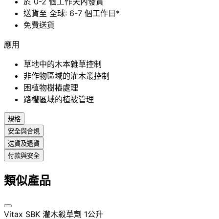
於 0-2 個工作天內發貨
送貨至 全球: 6-7 個工作日*
免費送貨
應用
草地中的木本雜草控制
非作物區域的灌木叢控制
困植物樹樁處理
路權區域的植被管理
規格
安全與合規
送貨及退貨
付款與安全
類似產品
Vitax SBK 灌木殺草劑 1公升