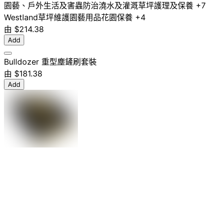
園藝、戶外生活及害蟲防治
澆水及灌溉
草坪護理及保養
+7
Westland
草坪維護
園藝用品
花園保養
+4
由
$214.38
Add
Bulldozer 重型塵鏟刷套裝
由
$181.38
Add