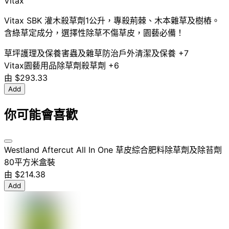
Vitax
Vitax SBK 灌木殺草劑1公升，專殺荊棘、木本雜草及樹樁。
含綠草定成分，選擇性除草不傷草皮，園藝必備！
草坪護理及保養
害蟲及雜草防治
戶外清潔及保養
+7
Vitax
園藝用品
除草劑
殺草劑
+6
由
$293.33
Add
你可能會喜歡
Westland Aftercut All In One 草皮綜合肥料除草劑及除苔劑
80平方米盒裝
由
$214.38
Add