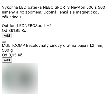
Výkonná LED baterka NEBO SPORTS Newton 500 s 500
lumeny a 4x zoomem. Odolná, lehká a s magnetickou
základnou.
Outdoor
LED
NEBO
Sport
+2
Od
861,95 Kč
Add
MULTICOMP Bezolovnatý cínový drát na pájení 1,2 mm,
500 g
Od
0,95 Kč
Add