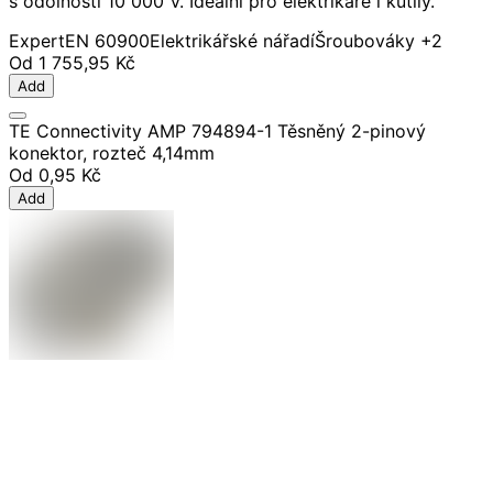
s odolností 10 000 V. Ideální pro elektrikáře i kutily.
Expert
EN 60900
Elektrikářské nářadí
Šroubováky
+2
Od
1 755,95 Kč
Add
TE Connectivity AMP 794894-1 Těsněný 2-pinový
konektor, rozteč 4,14mm
Od
0,95 Kč
Add