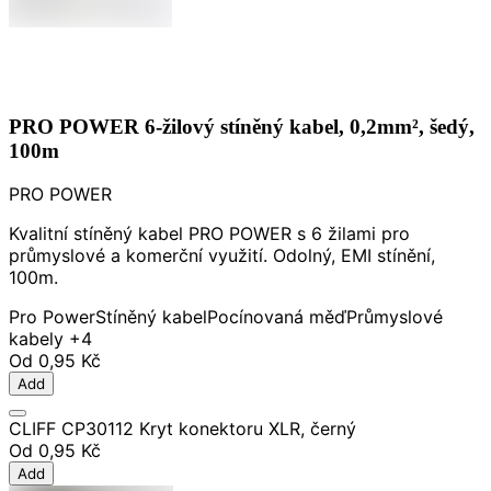
PRO POWER 6-žilový stíněný kabel, 0,2mm², šedý,
100m
PRO POWER
Kvalitní stíněný kabel PRO POWER s 6 žilami pro
průmyslové a komerční využití. Odolný, EMI stínění,
100m.
Pro Power
Stíněný kabel
Pocínovaná měď
Průmyslové
kabely
+4
Od
0,95 Kč
Add
CLIFF CP30112 Kryt konektoru XLR, černý
Od
0,95 Kč
Add