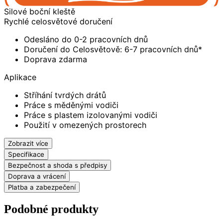
Silové boční kleště
Rychlé celosvětové doručení
Odesláno do 0-2 pracovních dnů
Doručení do Celosvětově: 6-7 pracovních dnů*
Doprava zdarma
Aplikace
Stříhání tvrdých drátů
Práce s měděnými vodiči
Práce s plastem izolovanými vodiči
Použití v omezených prostorech
Zobrazit více
Specifikace
Bezpečnost a shoda s předpisy
Doprava a vrácení
Platba a zabezpečení
Podobné produkty