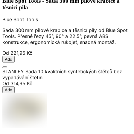
Blue Spot Tools - Sada 300 mm pilové krabice a
těsnicí pila
Blue Spot Tools
Sada 300 mm pilové krabice a těsnicí pily od Blue Spot
Tools. Přesné řezy 45°, 90° a 22,5°, pevná ABS
konstrukce, ergonomická rukojeť, snadná montáž.
Od
221,95 Kč
Add
STANLEY Sada 10 kvalitních syntetických štětců bez
vypadávání štětin
Od
314,95 Kč
Add