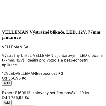
VELLEMAN Výstražné blikače, LED, 12V, 77mm,
jantarové
VELLEMAN SA
Výstražný blikač VELLEMAN s jantarovými LED diodami
(77mm, 12V). Ideální pro vozidla a bezpečnostní
aplikace.
12V
LED
VELLEMAN
Bezpečnost
+3
Od
556,95 Kč
Add
Expert E160912 Izolovaný set šroubováků, 10 ks
Od
1 755,95 Kč
Add