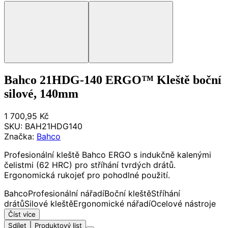
Bahco 21HDG-140 ERGO™ Kleště boční
silové, 140mm
1 700,95 Kč
SKU:
BAH21HDG140
Značka:
Bahco
Profesionální kleště Bahco ERGO s indukčně kalenými
čelistmi (62 HRC) pro stříhání tvrdých drátů.
Ergonomická rukojeť pro pohodlné použití.
Bahco
Profesionální nářadí
Boční kleště
Stříhání
drátů
Silové kleště
Ergonomické nářadí
Ocelové nástroje
Číst více
Sdílet
Produktový list