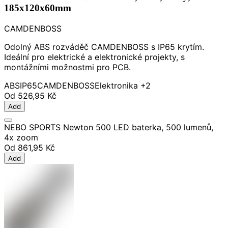
185x120x60mm
CAMDENBOSS
Odolný ABS rozváděč CAMDENBOSS s IP65 krytím.
Ideální pro elektrické a elektronické projekty, s
montážními možnostmi pro PCB.
ABS
IP65
CAMDENBOSS
Elektronika
+2
Od
526,95 Kč
Add
NEBO SPORTS Newton 500 LED baterka, 500 lumenů,
4x zoom
Od
861,95 Kč
Add