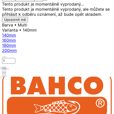
Tento produkt je momentálně vyprodaný...
Tento produkt je momentálně vyprodaný, ale můžete se
přihlásit k odběru oznámení, až bude opět skladem.
Upozornit mě
Barva
• Multi
Varianta
• 140mm
140mm
160mm
180mm
200mm
Přidat
do
košíku