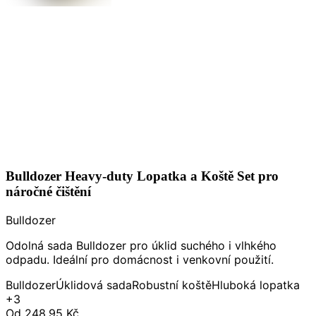
Bulldozer Heavy-duty Lopatka a Koště Set pro
náročné čištění
Bulldozer
Odolná sada Bulldozer pro úklid suchého i vlhkého
odpadu. Ideální pro domácnost i venkovní použití.
Bulldozer
Úklidová sada
Robustní koště
Hluboká lopatka
+3
Od
248,95 Kč