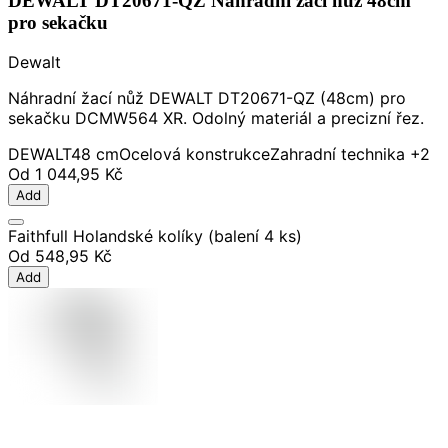
DEWALT DT20671-QZ Náhradní žací nůž 48cm
pro sekačku
Dewalt
Náhradní žací nůž DEWALT DT20671-QZ (48cm) pro
sekačku DCMW564 XR. Odolný materiál a precizní řez.
DEWALT
48 cm
Ocelová konstrukce
Zahradní technika
+2
Od
1 044,95 Kč
Add
Faithfull Holandské kolíky (balení 4 ks)
Od
548,95 Kč
Add