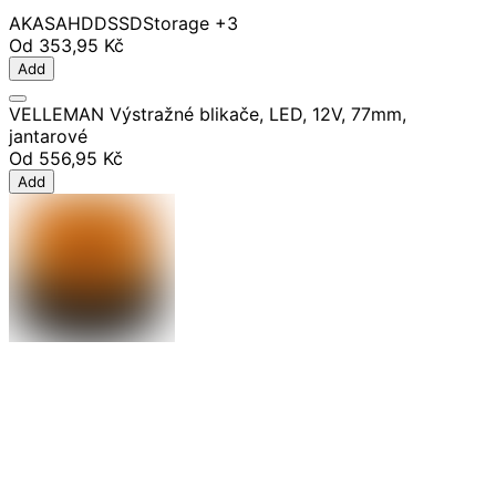
AKASA
HDD
SSD
Storage
+3
Od
353,95 Kč
Add
VELLEMAN Výstražné blikače, LED, 12V, 77mm,
jantarové
Od
556,95 Kč
Add