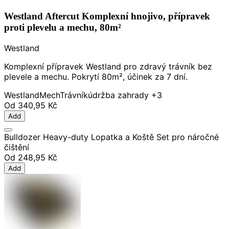
Westland Aftercut Komplexní hnojivo, přípravek
proti plevelu a mechu, 80m²
Westland
Komplexní přípravek Westland pro zdravý trávník bez
plevele a mechu. Pokrytí 80m², účinek za 7 dní.
Westland
Mech
Trávník
údržba zahrady
+3
Od
340,95 Kč
Add
Bulldozer Heavy-duty Lopatka a Koště Set pro náročné
čištění
Od
248,95 Kč
Add