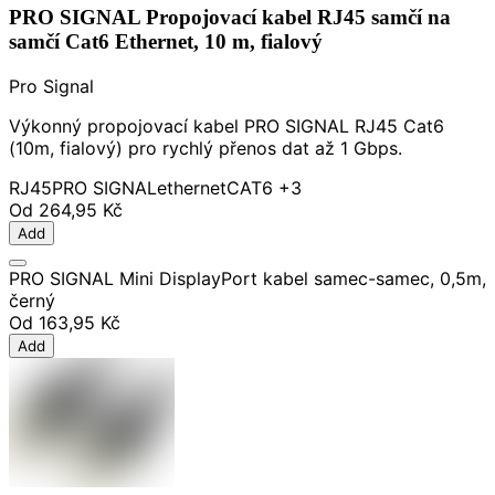
PRO SIGNAL Propojovací kabel RJ45 samčí na
samčí Cat6 Ethernet, 10 m, fialový
Pro Signal
Výkonný propojovací kabel PRO SIGNAL RJ45 Cat6
(10m, fialový) pro rychlý přenos dat až 1 Gbps.
RJ45
PRO SIGNAL
ethernet
CAT6
+3
Od
264,95 Kč
Add
PRO SIGNAL Mini DisplayPort kabel samec-samec, 0,5m,
černý
Od
163,95 Kč
Add