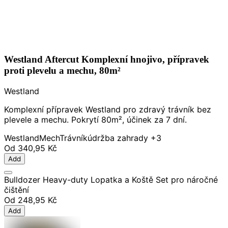
Westland Aftercut Komplexní hnojivo, přípravek
proti plevelu a mechu, 80m²
Westland
Komplexní přípravek Westland pro zdravý trávník bez
plevele a mechu. Pokrytí 80m², účinek za 7 dní.
Westland
Mech
Trávník
údržba zahrady
+3
Od
340,95 Kč
Add
Bulldozer Heavy-duty Lopatka a Koště Set pro náročné
čištění
Od
248,95 Kč
Add