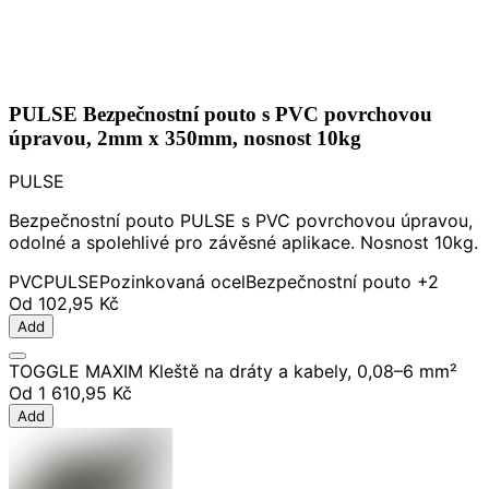
PULSE Bezpečnostní pouto s PVC povrchovou
úpravou, 2mm x 350mm, nosnost 10kg
PULSE
Bezpečnostní pouto PULSE s PVC povrchovou úpravou,
odolné a spolehlivé pro závěsné aplikace. Nosnost 10kg.
PVC
PULSE
Pozinkovaná ocel
Bezpečnostní pouto
+2
Od
102,95 Kč
Add
TOGGLE MAXIM Kleště na dráty a kabely, 0,08–6 mm²
Od
1 610,95 Kč
Add