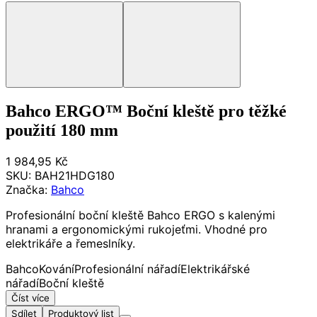
Bahco ERGO™ Boční kleště pro těžké
použití 180 mm
1 984,95 Kč
SKU:
BAH21HDG180
Značka:
Bahco
Profesionální boční kleště Bahco ERGO s kalenými
hranami a ergonomickými rukojeťmi. Vhodné pro
elektrikáře a řemeslníky.
Bahco
Kování
Profesionální nářadí
Elektrikářské
nářadí
Boční kleště
Číst více
Sdílet
Produktový list