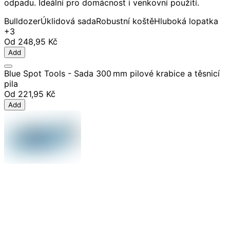
odpadu. Ideální pro domácnost i venkovní použití.
Bulldozer
Úklidová sada
Robustní koště
Hluboká lopatka
+3
Od
248,95 Kč
Add
Blue Spot Tools - Sada 300 mm pilové krabice a těsnicí
pila
Od
221,95 Kč
Add