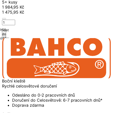
5+ kusy
1 984,95 Kč
1 475,95 Kč
Přidat
do
košíku
Boční kleště
Rychlé celosvětové doručení
Odesláno do 0-2 pracovních dnů
Doručení do Celosvětově: 6-7 pracovních dnů*
Doprava zdarma