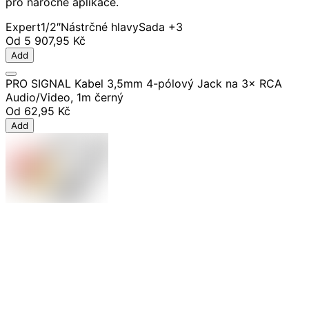
pro náročné aplikace.
Expert
1/2″
Nástrčné hlavy
Sada
+3
Od
5 907,95 Kč
Add
PRO SIGNAL Kabel 3,5mm 4-pólový Jack na 3× RCA
Audio/Video, 1m černý
Od
62,95 Kč
Add