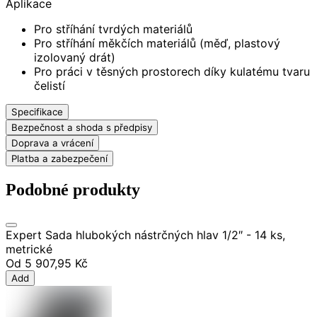
Aplikace
Pro stříhání tvrdých materiálů
Pro stříhání měkčích materiálů (měď, plastový
izolovaný drát)
Pro práci v těsných prostorech díky kulatému tvaru
čelistí
Specifikace
Bezpečnost a shoda s předpisy
Doprava a vrácení
Platba a zabezpečení
Podobné produkty
Expert Sada hlubokých nástrčných hlav 1/2″ - 14 ks,
metrické
Od
5 907,95 Kč
Add