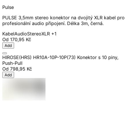
Pulse
PULSE 3,5mm stereo konektor na dvojitý XLR kabel pro
profesionální audio připojení. Délka 3m, černá.
Kabel
Audio
Stereo
XLR
+1
Od
170,95 Kč
Add
HIROSE(HRS) HR10A-10P-10P(73) Konektor s 10 piny,
Push-Pull
Od
798,95 Kč
Add