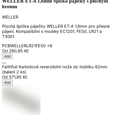
WELLER ET-A 1,6mm Špička páječky s plochým
hrotem
WELLER
Plochá špička páječky WELLER ET-A 1,6mm pro přesné
pájení. Kompatibilní s modely EC1201, FE50, LR21 a
T3001.
PCB
WELLER
LR21
FE50
+6
Od
260,95 Kč
Add
Faithfull Karbidové reverzibilní nože do hoblíku 82mm
(balení 2 ks)
Od
571,95 Kč
Add