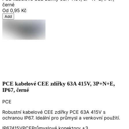
černé
Od
0,95 Kč
Add
PCE kabelové CEE zdířky 63A 415V, 3P+N+E,
IP67, černé
PCE
Robustní kabelové CEE zdířky PCE 63A 415V s
ochranou IP67. Ideální pro průmysl a venkovní použití.
IP67
415V
PCE
Průmyslové konektory
+3