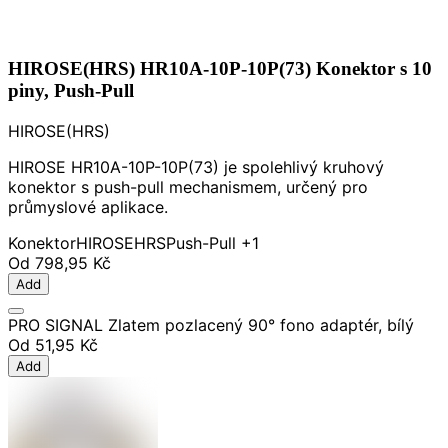
HIROSE(HRS) HR10A-10P-10P(73) Konektor s 10
piny, Push-Pull
HIROSE(HRS)
HIROSE HR10A-10P-10P(73) je spolehlivý kruhový
konektor s push-pull mechanismem, určený pro
průmyslové aplikace.
Konektor
HIROSE
HRS
Push-Pull
+1
Od
798,95 Kč
Add
PRO SIGNAL Zlatem pozlacený 90° fono adaptér, bílý
Od
51,95 Kč
Add