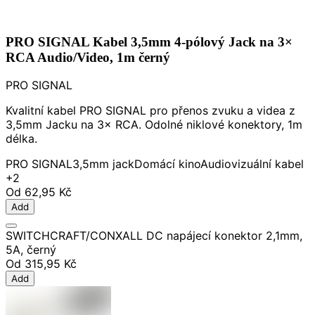
PRO SIGNAL Kabel 3,5mm 4-pólový Jack na 3×
RCA Audio/Video, 1m černý
PRO SIGNAL
Kvalitní kabel PRO SIGNAL pro přenos zvuku a videa z
3,5mm Jacku na 3× RCA. Odolné niklové konektory, 1m
délka.
PRO SIGNAL
3,5mm jack
Domácí kino
Audiovizuální kabel
+2
Od
62,95 Kč
Add
SWITCHCRAFT/CONXALL DC napájecí konektor 2,1mm,
5A, černý
Od
315,95 Kč
Add