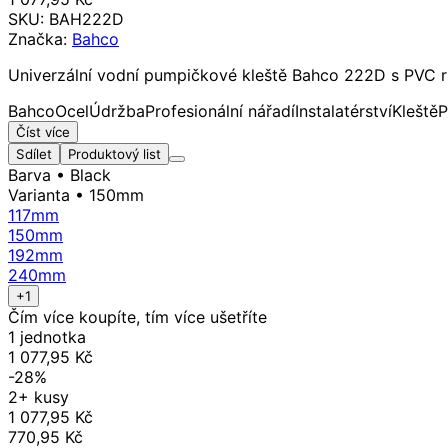
SKU:
BAH222D
Značka:
Bahco
Univerzální vodní pumpičkové kleště Bahco 222D s PVC ruko
Bahco
Ocel
Údržba
Profesionální nářadí
Instalatérství
Kleště
P
Číst více
Sdílet
Produktový list
Barva
• Black
Varianta
• 150mm
117mm
150mm
192mm
240mm
+1
Čím více koupíte, tím více ušetříte
1 jednotka
1 077,95 Kč
-28%
2+ kusy
1 077,95 Kč
770,95 Kč