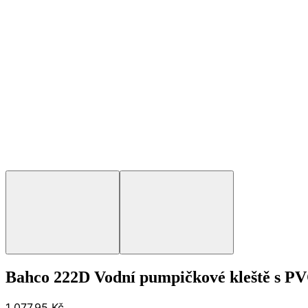
Bahco 222D Vodní pumpičkové kleště s P
1 077,95 Kč