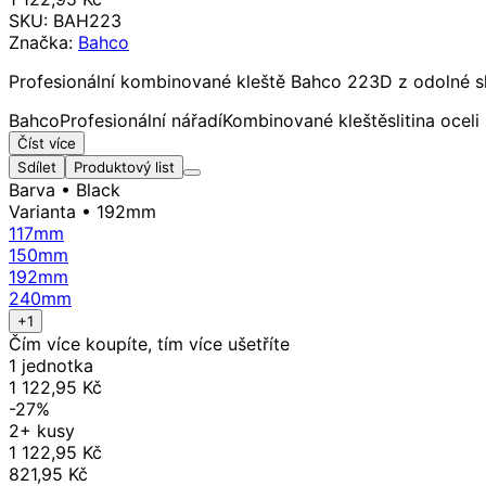
SKU:
BAH223
Značka:
Bahco
Profesionální kombinované kleště Bahco 223D z odolné sli
Bahco
Profesionální nářadí
Kombinované kleště
slitina oceli
Číst více
Sdílet
Produktový list
Barva
• Black
Varianta
• 192mm
117mm
150mm
192mm
240mm
+1
Čím více koupíte, tím více ušetříte
1 jednotka
1 122,95 Kč
-27%
2+ kusy
1 122,95 Kč
821,95 Kč