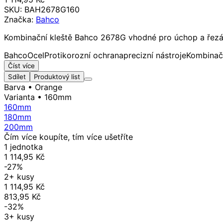
SKU:
BAH2678G160
Značka:
Bahco
Kombinační kleště Bahco 2678G vhodné pro úchop a řezán
Bahco
Ocel
Protikorozní ochrana
precizní nástroje
Kombinačn
Číst více
Sdílet
Produktový list
Barva
• Orange
Varianta
• 160mm
160mm
180mm
200mm
Čím více koupíte, tím více ušetříte
1 jednotka
1 114,95 Kč
-27%
2+ kusy
1 114,95 Kč
813,95 Kč
-32%
3+ kusy