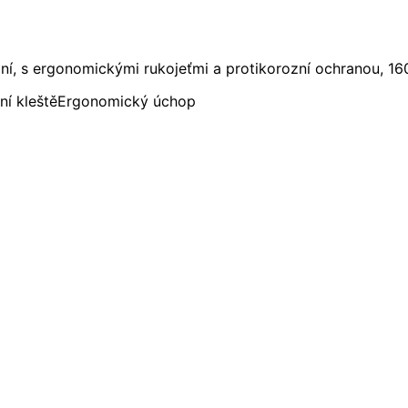
í, s ergonomickými rukojeťmi a protikorozní ochranou, 1
í kleště
Ergonomický úchop