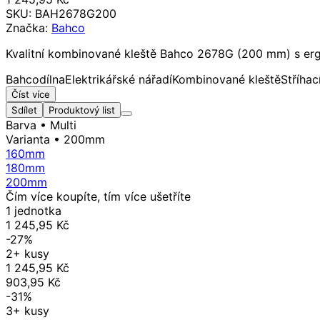
SKU:
BAH2678G200
Značka:
Bahco
Kvalitní kombinované kleště Bahco 2678G (200 mm) s erg
Bahco
dílna
Elektrikářské nářadí
Kombinované kleště
Stříhac
Číst více
Sdílet
Produktový list
Barva
• Multi
Varianta
• 200mm
160mm
180mm
200mm
Čím více koupíte, tím více ušetříte
1 jednotka
1 245,95 Kč
-27%
2+ kusy
1 245,95 Kč
903,95 Kč
-31%
3+ kusy