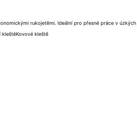
onomickými rukojetěmi. Ideální pro přesné práce v úzkých
í kleště
Kovové kleště