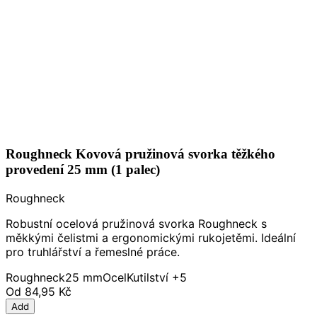
Roughneck Kovová pružinová svorka těžkého
provedení 25 mm (1 palec)
Roughneck
Robustní ocelová pružinová svorka Roughneck s
měkkými čelistmi a ergonomickými rukojetěmi. Ideální
pro truhlářství a řemeslné práce.
Roughneck
25 mm
Ocel
Kutilství
+5
Od
84,95 Kč
Add