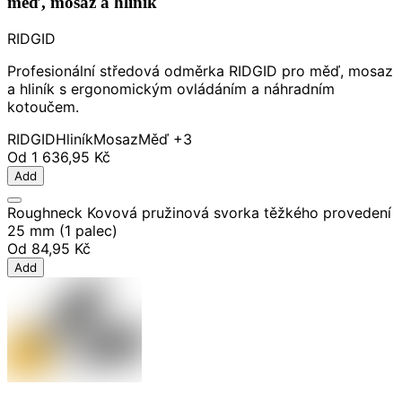
měď, mosaz a hliník
RIDGID
Profesionální středová odměrka RIDGID pro měď, mosaz
a hliník s ergonomickým ovládáním a náhradním
kotoučem.
RIDGID
Hliník
Mosaz
Měď
+3
Od
1 636,95 Kč
Add
Roughneck Kovová pružinová svorka těžkého provedení
25 mm (1 palec)
Od
84,95 Kč
Add