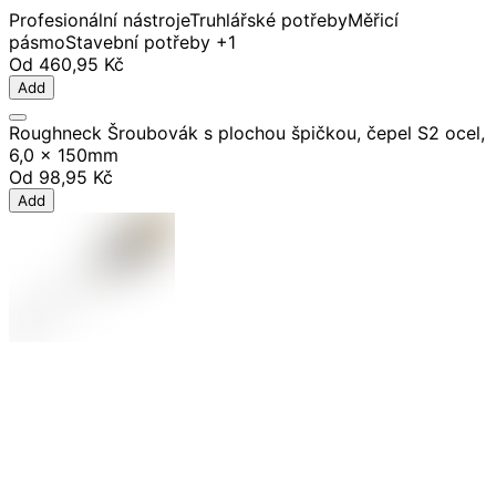
Profesionální nástroje
Truhlářské potřeby
Měřicí
pásmo
Stavební potřeby
+1
Od
460,95 Kč
Add
Roughneck Šroubovák s plochou špičkou, čepel S2 ocel,
6,0 x 150mm
Od
98,95 Kč
Add