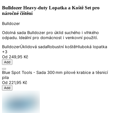
Bulldozer Heavy-duty Lopatka a Koště Set pro
náročné čištění
Bulldozer
Odolná sada Bulldozer pro úklid suchého i vlhkého
odpadu. Ideální pro domácnost i venkovní použití.
Bulldozer
Úklidová sada
Robustní koště
Hluboká lopatka
+3
Od
249,95 Kč
Add
Blue Spot Tools - Sada 300 mm pilové krabice a těsnicí
pila
Od
221,95 Kč
Add