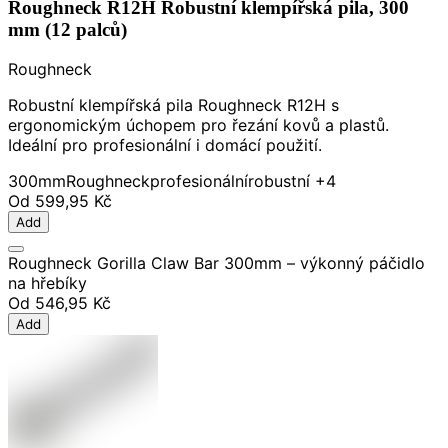
Roughneck R12H Robustní klempířská pila, 300
mm (12 palců)
Roughneck
Robustní klempířská pila Roughneck R12H s
ergonomickým úchopem pro řezání kovů a plastů.
Ideální pro profesionální i domácí použití.
300mm
Roughneck
profesionální
robustní
+4
Od
599,95 Kč
Add
Roughneck Gorilla Claw Bar 300mm – výkonný páčidlo
na hřebíky
Od
546,95 Kč
Add