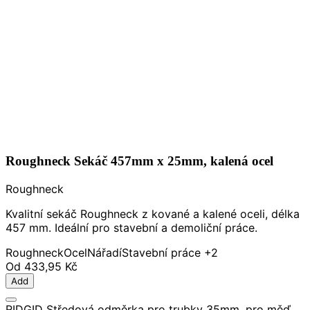
Roughneck Sekáč 457mm x 25mm, kalená ocel
Roughneck
Kvalitní sekáč Roughneck z kované a kalené oceli, délka
457 mm. Ideální pro stavební a demoliční práce.
Roughneck
Ocel
Nářadí
Stavební práce
+2
Od
433,95 Kč
Add
RIDGID Středová odměrka pro trubky 35mm, pro měď,