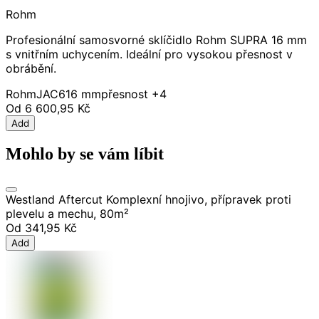
Rohm
Profesionální samosvorné sklíčidlo Rohm SUPRA 16 mm
s vnitřním uchycením. Ideální pro vysokou přesnost v
obrábění.
Rohm
JAC6
16 mm
přesnost
+4
Od
6 600,95 Kč
Add
Mohlo by se vám líbit
Westland Aftercut Komplexní hnojivo, přípravek proti
plevelu a mechu, 80m²
Od
341,95 Kč
Add