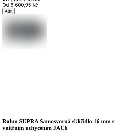
Od
6 600,95 Kč
Add
Rohm SUPRA Samosvorná sklíčidlo 16 mm s
vnitřním uchycením JAC6