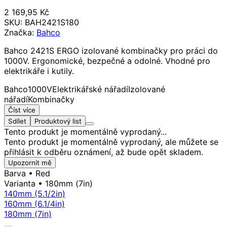
2 169,95 Kč
SKU:
BAH2421S180
Značka:
Bahco
Bahco 2421S ERGO izolované kombinačky pro práci do
1000V. Ergonomické, bezpečné a odolné. Vhodné pro
elektrikáře i kutily.
Bahco
1000V
Elektrikářské nářadí
Izolované
nářadí
Kombinačky
Číst více
Sdílet
Produktový list
Tento produkt je momentálně vyprodaný...
Tento produkt je momentálně vyprodaný, ale můžete se
přihlásit k odběru oznámení, až bude opět skladem.
Upozornit mě
Barva
• Red
Varianta
• 180mm (7in)
140mm (5.1/2in)
160mm (6.1/4in)
180mm (7in)