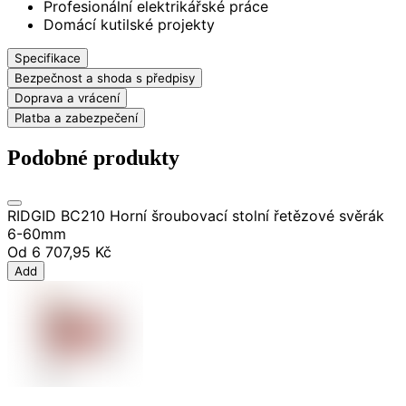
Profesionální elektrikářské práce
Domácí kutilské projekty
Specifikace
Bezpečnost a shoda s předpisy
Doprava a vrácení
Platba a zabezpečení
Podobné produkty
RIDGID BC210 Horní šroubovací stolní řetězové svěrák
6-60mm
Od
6 707,95 Kč
Add