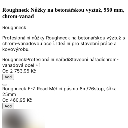
Roughneck Nůžky na betonářskou výztuž, 950 mm,
chrom-vanad
Roughneck
Profesionální nůžky Roughneck na betonářskou výztuž s
chrom-vanadovou ocelí. Ideální pro stavební práce a
kovovýrobu.
Roughneck
Profesionální nářadí
Stavební nářadí
chrom-
vanadová ocel
+1
Od
2 753,95 Kč
Add
Roughneck E-Z Read Měřicí pásmo 8m/26stop, šířka
25mm
Od
460,95 Kč
Add