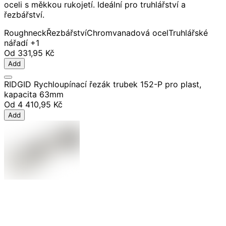
oceli s měkkou rukojetí. Ideální pro truhlářství a
řezbářství.
Roughneck
Řezbářství
Chromvanadová ocel
Truhlářské
nářadí
+1
Od
331,95 Kč
Add
RIDGID Rychloupínací řezák trubek 152-P pro plast,
kapacita 63mm
Od
4 410,95 Kč
Add