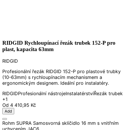
RIDGID Rychloupínací řezák trubek 152-P pro
plast, kapacita 63mm
RIDGID
Profesionální řezák RIDGID 152-P pro plastové trubky
(10-63mm) s rychloupínacím mechanismem a
ergonomickým designem. Ideální pro instalatéry.
RIDGID
Profesionální nástroje
Instalatérství
Řezák trubek
+1
Od
4 410,95 Kč
Add
Rohm SUPRA Samosvorná sklíčidlo 16 mm s vnitřním
uchycením JAC6