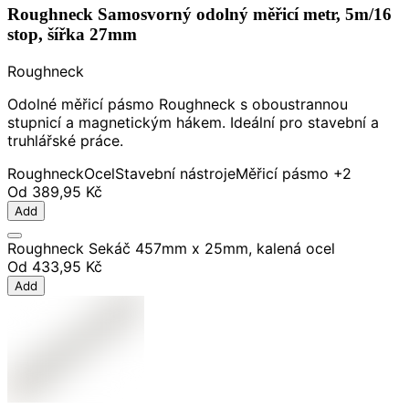
Roughneck Samosvorný odolný měřicí metr, 5m/16
stop, šířka 27mm
Roughneck
Odolné měřicí pásmo Roughneck s oboustrannou
stupnicí a magnetickým hákem. Ideální pro stavební a
truhlářské práce.
Roughneck
Ocel
Stavební nástroje
Měřicí pásmo
+2
Od
389,95 Kč
Add
Roughneck Sekáč 457mm x 25mm, kalená ocel
Od
433,95 Kč
Add