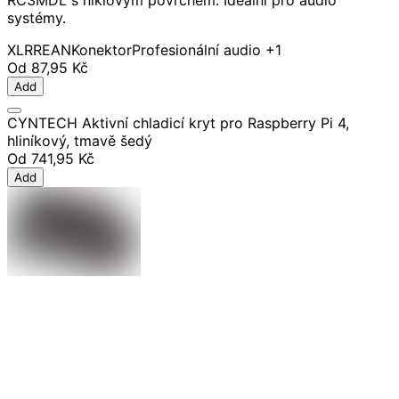
RC3MDL s niklovým povrchem. Ideální pro audio
systémy.
XLR
REAN
Konektor
Profesionální audio
+1
Od
87,95 Kč
Add
CYNTECH Aktivní chladicí kryt pro Raspberry Pi 4,
hliníkový, tmavě šedý
Od
741,95 Kč
Add