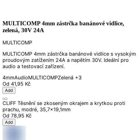
MULTICOMP 4mm zástrčka banánové vidlice,
zelená, 30V 24A
MULTICOMP
MULTICOMP 4mm zástrčka banánové vidlice s vysokým
proudovým zatížením 24A a napětím 30V. Ideální pro
audio a testovací zařízení.
4mm
Audio
MULTICOMP
Zelená
+3
Od
41,95 Kč
Add
CLIFF Těsnění se zkoseným okrajem a krytkou proti
prachu, modré, 35,7x19,1mm
Od
78,95 Kč
Add