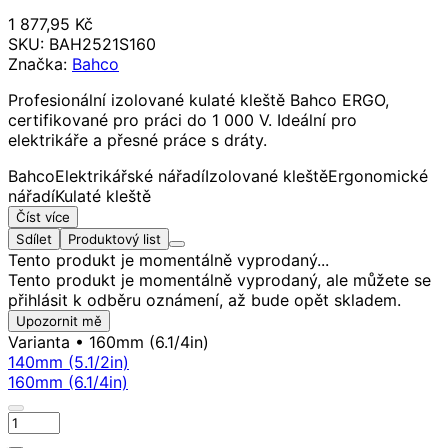
1 877,95 Kč
SKU:
BAH2521S160
Značka:
Bahco
Profesionální izolované kulaté kleště Bahco ERGO,
certifikované pro práci do 1 000 V. Ideální pro
elektrikáře a přesné práce s dráty.
Bahco
Elektrikářské nářadí
Izolované kleště
Ergonomické
nářadí
Kulaté kleště
Číst více
Sdílet
Produktový list
Tento produkt je momentálně vyprodaný...
Tento produkt je momentálně vyprodaný, ale můžete se
přihlásit k odběru oznámení, až bude opět skladem.
Upozornit mě
Varianta
• 160mm (6.1/4in)
140mm (5.1/2in)
160mm (6.1/4in)