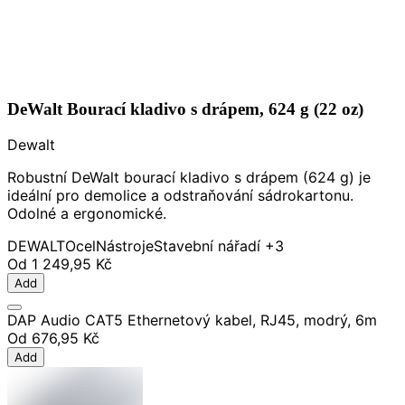
DeWalt Bourací kladivo s drápem, 624 g (22 oz)
Dewalt
Robustní DeWalt bourací kladivo s drápem (624 g) je
ideální pro demolice a odstraňování sádrokartonu.
Odolné a ergonomické.
DEWALT
Ocel
Nástroje
Stavební nářadí
+3
Od
1 249,95 Kč
Add
DAP Audio CAT5 Ethernetový kabel, RJ45, modrý, 6m
Od
676,95 Kč
Add