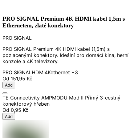
PRO SIGNAL Premium 4K HDMI kabel 1,5m s
Ethernetem, zlaté konektory
PRO SIGNAL
PRO SIGNAL Premium 4K HDMI kabel (1,5m) s
pozlacenými konektory. Ideální pro domácí kina, herní
konzole a 4K televizory.
PRO SIGNAL
HDMI
4K
ethernet
+3
Od
151,95 Kč
Add
TE Connectivity AMPMODU Mod II Přímý 3-cestný
konektorový hřeben
Od
0,95 Kč
Add