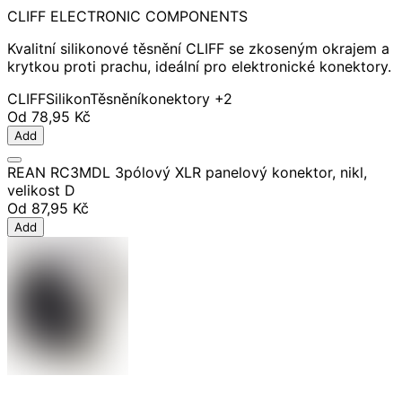
CLIFF ELECTRONIC COMPONENTS
Kvalitní silikonové těsnění CLIFF se zkoseným okrajem a
krytkou proti prachu, ideální pro elektronické konektory.
CLIFF
Silikon
Těsnění
konektory
+2
Od
78,95 Kč
Add
REAN RC3MDL 3pólový XLR panelový konektor, nikl,
velikost D
Od
87,95 Kč
Add