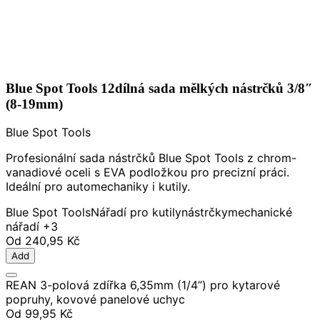
Blue Spot Tools 12dílná sada mělkých nástrčků 3/8″
(8-19mm)
Blue Spot Tools
Profesionální sada nástrčků Blue Spot Tools z chrom-
vanadiové oceli s EVA podložkou pro precizní práci.
Ideální pro automechaniky i kutily.
Blue Spot Tools
Nářadí pro kutily
nástrčky
mechanické
nářadí
+3
Od
240,95 Kč
Add
REAN 3-polová zdířka 6,35mm (1/4”) pro kytarové
popruhy, kovové panelové uchyc
Od
99,95 Kč