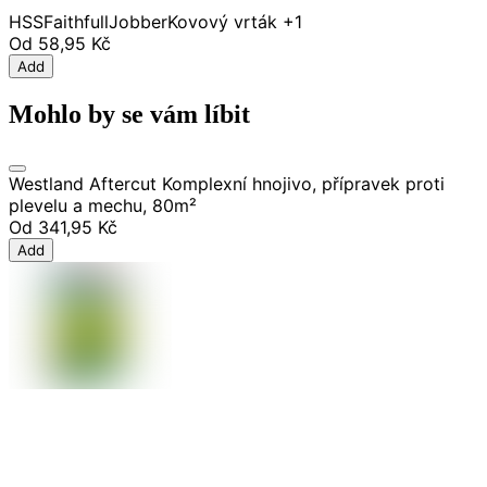
HSS
Faithfull
Jobber
Kovový vrták
+1
Od
58,95 Kč
Add
Mohlo by se vám líbit
Westland Aftercut Komplexní hnojivo, přípravek proti
plevelu a mechu, 80m²
Od
341,95 Kč
Add