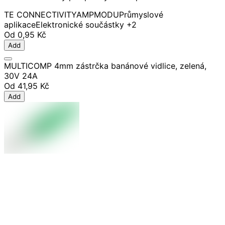
TE CONNECTIVITY
AMPMODU
Průmyslové
aplikace
Elektronické součástky
+2
Od
0,95 Kč
Add
MULTICOMP 4mm zástrčka banánové vidlice, zelená,
30V 24A
Od
41,95 Kč
Add