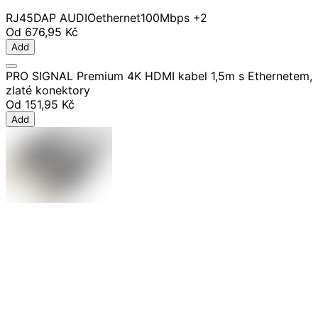
RJ45
DAP AUDIO
ethernet
100Mbps
+2
Od
676,95 Kč
Add
PRO SIGNAL Premium 4K HDMI kabel 1,5m s Ethernetem,
zlaté konektory
Od
151,95 Kč
Add