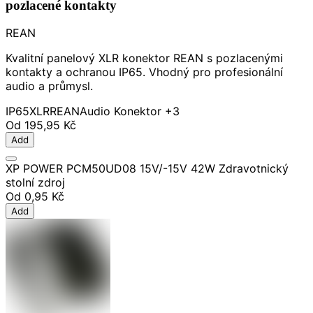
pozlacené kontakty
REAN
Kvalitní panelový XLR konektor REAN s pozlacenými
kontakty a ochranou IP65. Vhodný pro profesionální
audio a průmysl.
IP65
XLR
REAN
Audio Konektor
+3
Od
195,95 Kč
Add
XP POWER PCM50UD08 15V/-15V 42W Zdravotnický
stolní zdroj
Od
0,95 Kč
Add