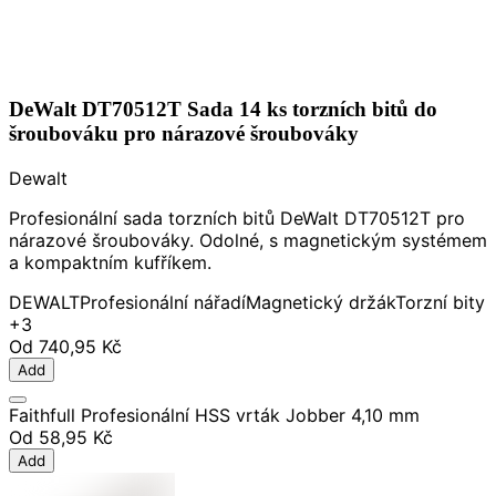
DeWalt DT70512T Sada 14 ks torzních bitů do
šroubováku pro nárazové šroubováky
Dewalt
Profesionální sada torzních bitů DeWalt DT70512T pro
nárazové šroubováky. Odolné, s magnetickým systémem
a kompaktním kufříkem.
DEWALT
Profesionální nářadí
Magnetický držák
Torzní bity
+3
Od
740,95 Kč
Add
Faithfull Profesionální HSS vrták Jobber 4,10 mm
Od
58,95 Kč
Add