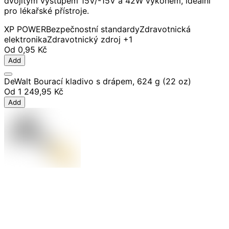
dvojitým výstupem 15V/-15V a 42W výkonem, ideální
pro lékařské přístroje.
XP POWER
Bezpečnostní standardy
Zdravotnická
elektronika
Zdravotnický zdroj
+1
Od
0,95 Kč
Add
DeWalt Bourací kladivo s drápem, 624 g (22 oz)
Od
1 249,95 Kč
Add