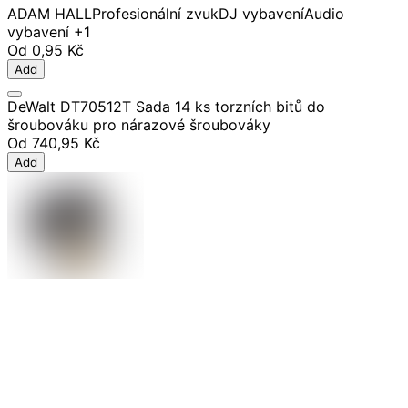
ADAM HALL
Profesionální zvuk
DJ vybavení
Audio
vybavení
+1
Od
0,95 Kč
Add
DeWalt DT70512T Sada 14 ks torzních bitů do
šroubováku pro nárazové šroubováky
Od
740,95 Kč
Add