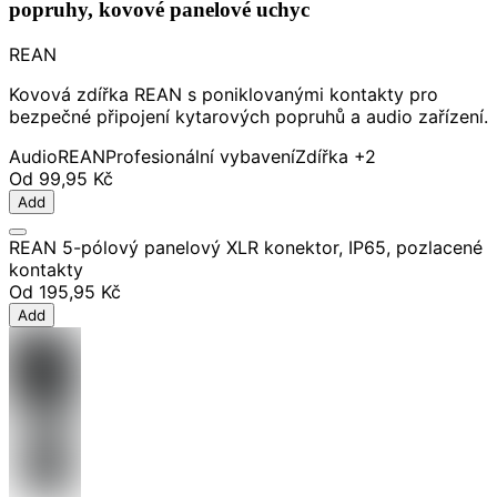
popruhy, kovové panelové uchyc
REAN
Kovová zdířka REAN s poniklovanými kontakty pro
bezpečné připojení kytarových popruhů a audio zařízení.
Audio
REAN
Profesionální vybavení
Zdířka
+2
Od
99,95 Kč
Add
REAN 5-pólový panelový XLR konektor, IP65, pozlacené
kontakty
Od
195,95 Kč
Add