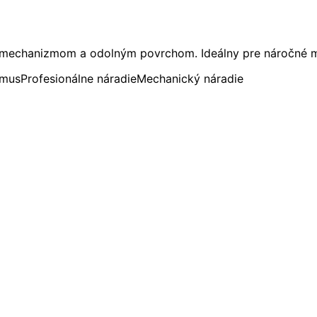
 mechanizmom a odolným povrchom. Ideálny pre náročné 
zmus
Profesionálne náradie
Mechanický náradie