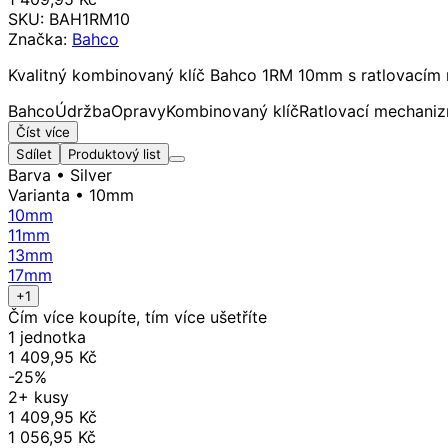
SKU:
BAH1RM10
Značka:
Bahco
Kvalitný kombinovaný klíč Bahco 1RM 10mm s ratlovacím
Bahco
Údržba
Opravy
Kombinovaný klíč
Ratlovací mechani
Číst více
Sdílet
Produktový list
Barva
• Silver
Varianta
• 10mm
10mm
11mm
13mm
17mm
+1
Čím více koupíte, tím více ušetříte
1 jednotka
1 409,95 Kč
-25%
2+ kusy
1 409,95 Kč
1 056,95 Kč