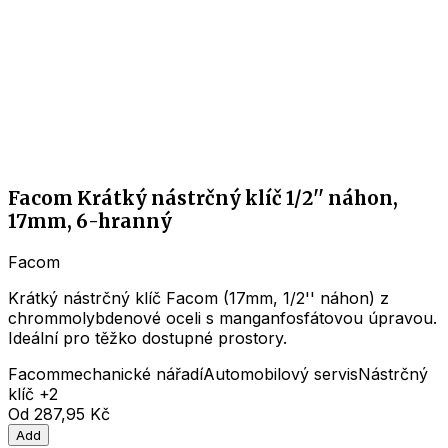
Facom Krátký nástrčný klíč 1/2'' náhon,
17mm, 6-hranný
Facom
Krátký nástrčný klíč Facom (17mm, 1/2'' náhon) z
chrommolybdenové oceli s manganfosfátovou úpravou.
Ideální pro těžko dostupné prostory.
Facom
mechanické nářadí
Automobilový servis
Nástrčný
klíč
+2
Od
287,95 Kč
Add