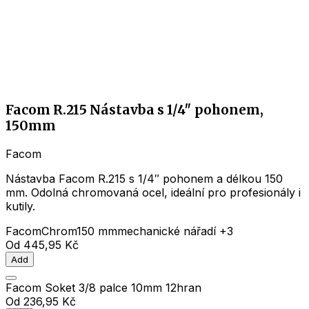
Facom R.215 Nástavba s 1/4″ pohonem,
150mm
Facom
Nástavba Facom R.215 s 1/4″ pohonem a délkou 150
mm. Odolná chromovaná ocel, ideální pro profesionály i
kutily.
Facom
Chrom
150 mm
mechanické nářadí
+3
Od
445,95 Kč
Add
Facom Soket 3/8 palce 10mm 12hran
Od
236,95 Kč