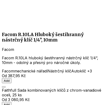
Facom R.10LA Hluboký šestihranný
nástrčný klíč 1/4”, 10mm
Facom
Facom R.10LA hluboký šestihranný nástrčný klíč 1/4”,
10mm - odolný a přesný pro náročné úkoly.
Facom
mechanické nářadí
Nástrčný klíč
Autoklíč
+3
Od
387,95 Kč
Add
Faithfull Sada kombinovaných klíčů z chrom-vanadiové
oceli, 25 ks
Od
3 080,95 Kč
Add