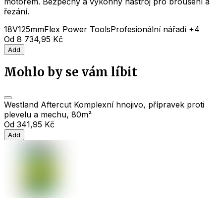
motorem. Bezpečný a výkonný nástroj pro broušení a
řezání.
18V
125mm
Flex Power Tools
Profesionální nářadí
+4
Od
8 734,95 Kč
Add
Mohlo by se vám líbit
Westland Aftercut Komplexní hnojivo, přípravek proti
plevelu a mechu, 80m²
Od
341,95 Kč
Add