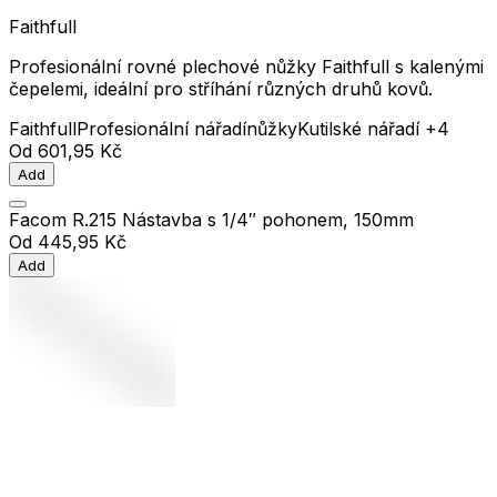
Faithfull
Profesionální rovné plechové nůžky Faithfull s kalenými
čepelemi, ideální pro stříhání různých druhů kovů.
Faithfull
Profesionální nářadí
nůžky
Kutilské nářadí
+4
Od
601,95 Kč
Add
Facom R.215 Nástavba s 1/4″ pohonem, 150mm
Od
445,95 Kč
Add