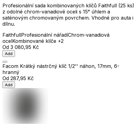
Profesionální sada kombinovaných klíčů Faithfull (25 ks)
z odolné chrom-vanadiové oceli s 15° úhlem a
saténovým chromovaným povrchem. Vhodné pro auta i
dílnu.
Faithfull
Profesionální nářadí
Chrom-vanadiová
ocel
Kombinované klíče
+2
Od
3 080,95 Kč
Add
Facom Krátký nástrčný klíč 1/2'' náhon, 17mm, 6-
hranný
Od
287,95 Kč
Add