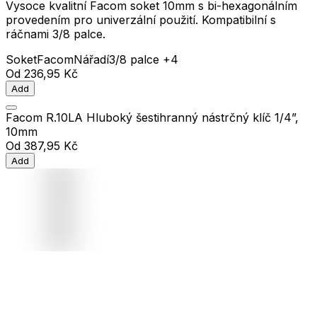
Vysoce kvalitní Facom soket 10mm s bi-hexagonálním
provedením pro univerzální použití. Kompatibilní s
ráčnami 3/8 palce.
Soket
Facom
Nářadí
3/8 palce
+4
Od
236,95 Kč
Add
Facom R.10LA Hluboký šestihranný nástrčný klíč 1/4”,
10mm
Od
387,95 Kč
Add