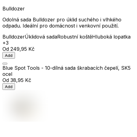
Bulldozer
Odolná sada Bulldozer pro úklid suchého i vlhkého
odpadu. Ideální pro domácnost i venkovní použití.
Bulldozer
Úklidová sada
Robustní koště
Hluboká lopatka
+3
Od
249,95 Kč
Add
Blue Spot Tools - 10-dílná sada škrabacích čepelí, SK5
ocel
Od
38,95 Kč
Add