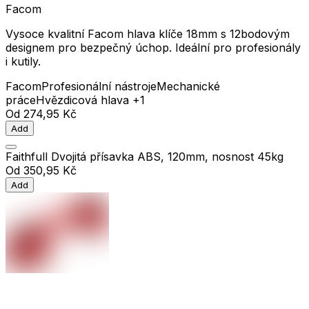
Facom
Vysoce kvalitní Facom hlava klíče 18mm s 12bodovým
designem pro bezpečný úchop. Ideální pro profesionály
i kutily.
Facom
Profesionální nástroje
Mechanické
práce
Hvězdicová hlava
+1
Od
274,95 Kč
Add
Faithfull Dvojitá přísavka ABS, 120mm, nosnost 45kg
Od
350,95 Kč
Add