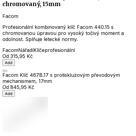
chromovaný, 15mm
Facom
Profesionální kombinovaný klíč Facom 440.15 s
chromovanou úpravou pro vysoký točivý moment a
odolnost. Splňuje letecké normy.
Facom
Nářadí
Klíče
profesionální
Od
315,95 Kč
Add
Facom Klíč 467B.17 s protiskluzovým převodovým
mechanismem, 17mm
Od
845,95 Kč
Add