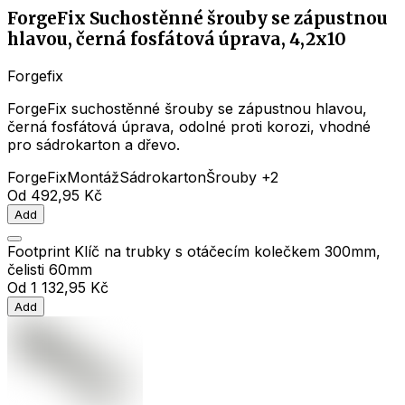
ForgeFix Suchostěnné šrouby se zápustnou
hlavou, černá fosfátová úprava, 4,2x10
Forgefix
ForgeFix suchostěnné šrouby se zápustnou hlavou,
černá fosfátová úprava, odolné proti korozi, vhodné
pro sádrokarton a dřevo.
ForgeFix
Montáž
Sádrokarton
Šrouby
+2
Od
492,95 Kč
Add
Footprint Klíč na trubky s otáčecím kolečkem 300mm,
čelisti 60mm
Od
1 132,95 Kč
Add