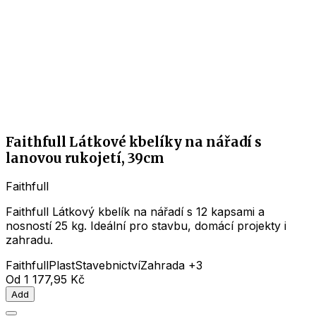
Faithfull Látkové kbelíky na nářadí s
lanovou rukojetí, 39cm
Faithfull
Faithfull Látkový kbelík na nářadí s 12 kapsami a
nosností 25 kg. Ideální pro stavbu, domácí projekty i
zahradu.
Faithfull
Plast
Stavebnictví
Zahrada
+3
Od
1 177,95 Kč
Add