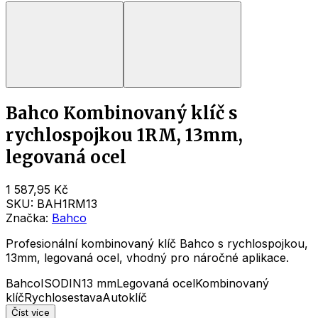
Bahco Kombinovaný klíč s
rychlospojkou 1RM, 13mm,
legovaná ocel
1 587,95 Kč
SKU:
BAH1RM13
Značka:
Bahco
Profesionální kombinovaný klíč Bahco s rychlospojkou,
13mm, legovaná ocel, vhodný pro náročné aplikace.
Bahco
ISO
DIN
13 mm
Legovaná ocel
Kombinovaný
klíč
Rychlosestava
Autoklíč
Číst více