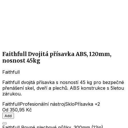
Faithfull Dvojitá přísavka ABS, 120mm,
nosnost 45kg
Faithfull
Faithfull dvojitá přísavka s nosností 45 kg pro bezpečné
přenášení skel, dveří a plechů. ABS konstrukce s 5letou
zárukou.
Faithfull
Profesionální nástroj
Sklo
Přísavka
+2
Od
350,95 Kč
Add
Faithfull Rovné plechové nůžky, 300mm (12in)