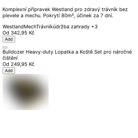
Komplexní přípravek Westland pro zdravý trávník bez
plevele a mechu. Pokrytí 80m², účinek za 7 dní.
Westland
Mech
Trávník
údržba zahrady
+3
Od
342,95 Kč
Add
Bulldozer Heavy-duty Lopatka a Koště Set pro náročné
čištění
Od
249,95 Kč
Add