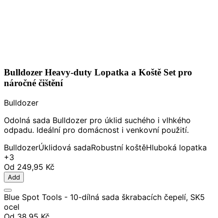
Bulldozer Heavy-duty Lopatka a Koště Set pro
náročné čištění
Bulldozer
Odolná sada Bulldozer pro úklid suchého i vlhkého
odpadu. Ideální pro domácnost i venkovní použití.
Bulldozer
Úklidová sada
Robustní koště
Hluboká lopatka
+3
Od
249,95 Kč
Add
Blue Spot Tools - 10-dílná sada škrabacích čepelí, SK5
ocel
Od
38,95 Kč