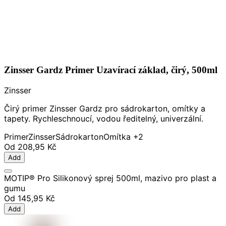
Zinsser Gardz Primer Uzavírací základ, čirý, 500ml
Zinsser
Čirý primer Zinsser Gardz pro sádrokarton, omítky a
tapety. Rychleschnoucí, vodou ředitelný, univerzální.
Primer
Zinsser
Sádrokarton
Omítka
+2
Od
208,95 Kč
Add
MOTIP® Pro Silikonový sprej 500ml, mazivo pro plast a
gumu
Od
145,95 Kč
Add