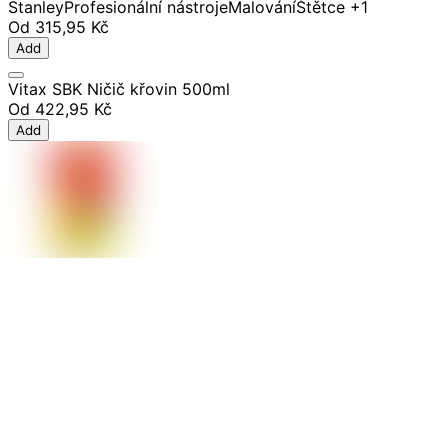
Stanley
Profesionální nástroje
Malování
Štětce
+1
Od
315,95 Kč
Add
Vitax SBK Ničič křovin 500ml
Od
422,95 Kč
Add