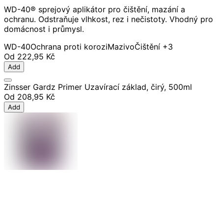
WD-40® sprejový aplikátor pro čištění, mazání a
ochranu. Odstraňuje vlhkost, rez i nečistoty. Vhodný pro
domácnost i průmysl.
WD-40
Ochrana proti korozi
Mazivo
Čištění
+3
Od
222,95 Kč
Add
Zinsser Gardz Primer Uzavírací základ, čirý, 500ml
Od
208,95 Kč
Add