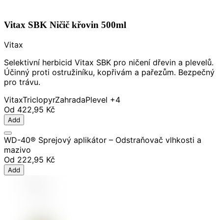
Vitax SBK Ničič křovin 500ml
Vitax
Selektivní herbicid Vitax SBK pro ničení dřevin a plevelů.
Účinný proti ostružiníku, kopřivám a pařezům. Bezpečný
pro trávu.
Vitax
Triclopyr
Zahrada
Plevel
+4
Od
422,95 Kč
Add
WD-40® Sprejový aplikátor – Odstraňovač vlhkosti a
mazivo
Od
222,95 Kč
Add