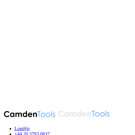
Londýn
‪+44 20 3793 0837‬