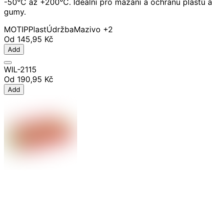
-50°C až +200°C. Ideální pro mazání a ochranu plastů a
gumy.
MOTIP
Plast
Údržba
Mazivo
+2
Od
145,95 Kč
Add
WIL-2115
Od
190,95 Kč
Add