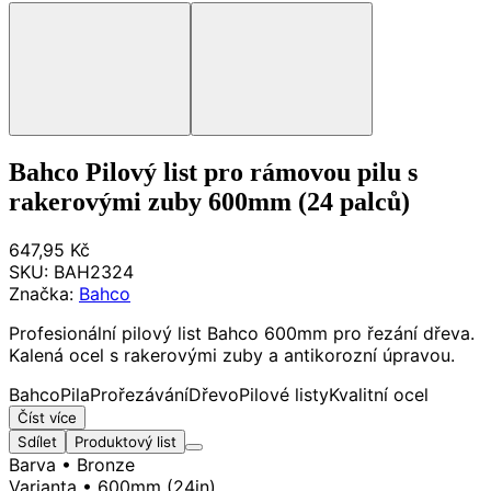
Bahco Pilový list pro rámovou pilu s
rakerovými zuby 600mm (24 palců)
647,95 Kč
SKU:
BAH2324
Značka:
Bahco
Profesionální pilový list Bahco 600mm pro řezání dřeva.
Kalená ocel s rakerovými zuby a antikorozní úpravou.
Bahco
Pila
Prořezávání
Dřevo
Pilové listy
Kvalitní ocel
Číst více
Sdílet
Produktový list
Barva
• Bronze
Varianta
• 600mm (24in)