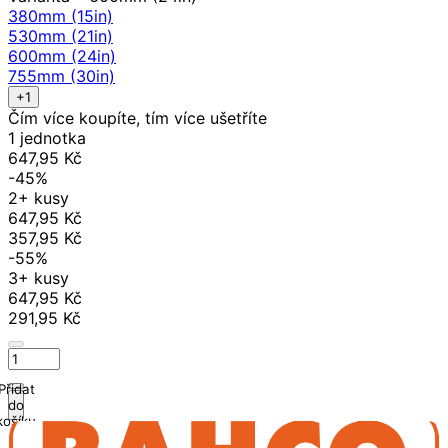
380mm (15in)
530mm (21in)
600mm (24in)
755mm (30in)
+1
Čím více koupíte, tím více ušetříte
1 jednotka
647,95 Kč
-45%
2+ kusy
647,95 Kč
357,95 Kč
-55%
3+ kusy
647,95 Kč
291,95 Kč
Přidat
do
košíku