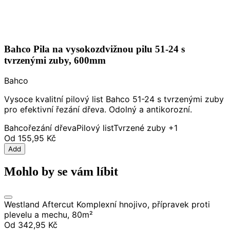
Bahco Pila na vysokozdvižnou pilu 51-24 s
tvrzenými zuby, 600mm
Bahco
Vysoce kvalitní pilový list Bahco 51-24 s tvrzenými zuby
pro efektivní řezání dřeva. Odolný a antikorozní.
Bahco
řezání dřeva
Pilový list
Tvrzené zuby
+1
Od
155,95 Kč
Add
Mohlo by se vám líbit
Westland Aftercut Komplexní hnojivo, přípravek proti
plevelu a mechu, 80m²
Od
342,95 Kč