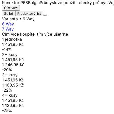
Konektor
IP68
Bulgin
Průmyslové použití
Letecký průmysl
Vo
Číst více
Sdílet
Produktový list
Varianta
• 6 Way
6 Way
7 Way
Čím více koupíte, tím více ušetříte
1 jednotka
1 451,95 Kč
-14%
2+ kusy
1 451,95 Kč
1 246,95 Kč
-20%
3+ kusy
1 451,95 Kč
1 160,95 Kč
-22%
4+ kusy
1 451,95 Kč
1 126,95 Kč
-25%