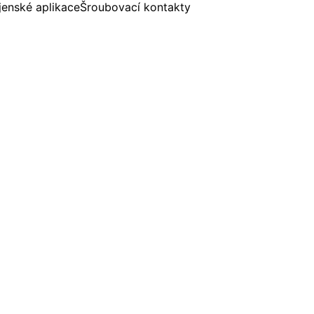
jenské aplikace
Šroubovací kontakty