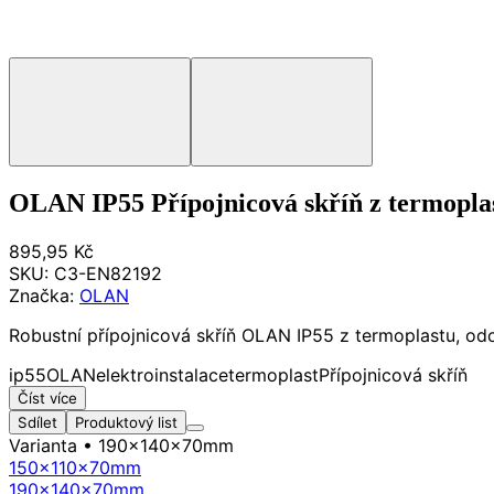
OLAN IP55 Přípojnicová skříň z termopla
895,95 Kč
SKU:
C3-EN82192
Značka:
OLAN
Robustní přípojnicová skříň OLAN IP55 z termoplastu, odol
ip55
OLAN
elektroinstalace
termoplast
Přípojnicová skříň
Číst více
Sdílet
Produktový list
Varianta
• 190x140x70mm
150x110x70mm
190x140x70mm