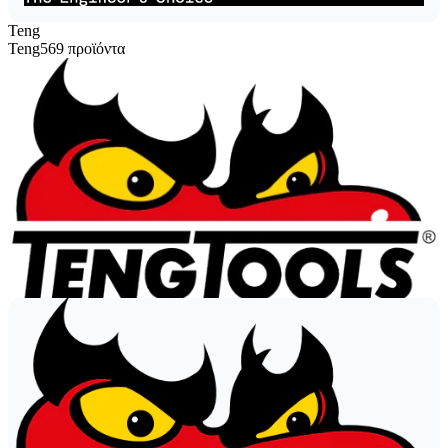
Teng
Teng
569 προϊόντα