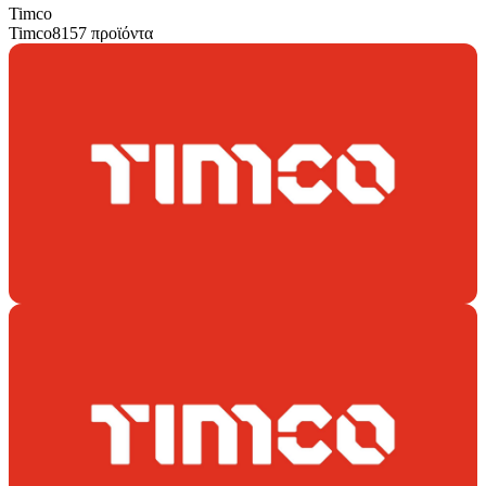
Timco
Timco
8157 προϊόντα