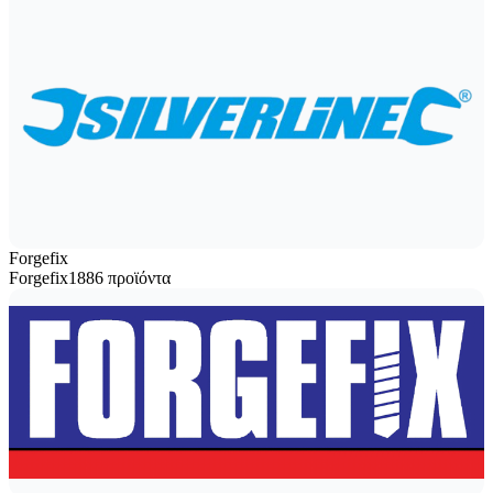
Forgefix
Forgefix
1886 προϊόντα