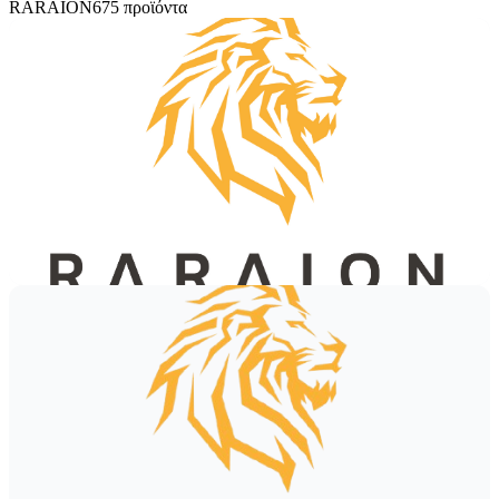
RARAION
675 προϊόντα