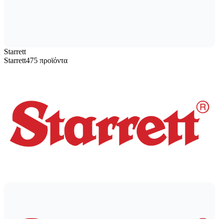
Starrett
Starrett
475 προϊόντα