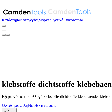
Κατάστημα
Κατηγορίες
Μάρκες
Σχετικά
Επικοινωνία
klebstoffe-dichtstoffe-klebebaen
Εξερευνήστε τη συλλογή klebstoffe-dichtstoffe-klebebaender-klebsto
Όλα
Δημοφιλή
Νέο
Εκπτώσεις
Φίλτρο