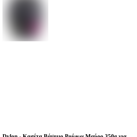
Dylon - Κασέτα Βάψιμο Ρούχων Μαύρο 350g για