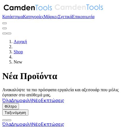
Κατάστημα
Κατηγορίες
Μάρκες
Σχετικά
Επικοινωνία
Αρχική
Shop
New
Νέα Προϊόντα
Ανακαλύψτε τα πιο πρόσφατα εργαλεία και αξεσουάρ που μόλις
έφτασαν στο απόθεμά μας.
Όλα
Δημοφιλή
Νέο
Εκπτώσεις
Φίλτρο
Ταξινόμηση
Όλα
Δημοφιλή
Νέο
Εκπτώσεις