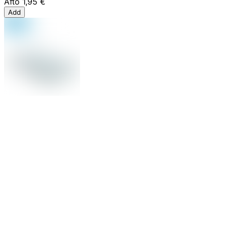
Από
1,95 €
Add