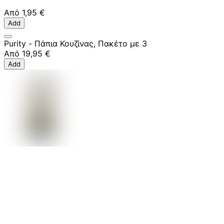
Από
1,95 €
Add
Purity - Πάπια Κουζίνας, Πακέτο με 3
Από
19,95 €
Add