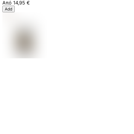
Από
14,95 €
Add