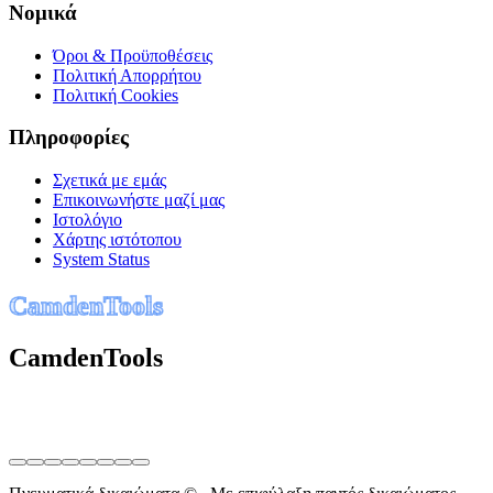
Νομικά
Όροι & Προϋποθέσεις
Πολιτική Απορρήτου
Πολιτική Cookies
Πληροφορίες
Σχετικά με εμάς
Επικοινωνήστε μαζί μας
Ιστολόγιο
Χάρτης ιστότοπου
System Status
C
a
m
d
e
n
T
o
o
l
s
CamdenTools