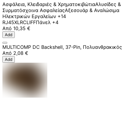
Ασφάλεια, Κλειδαριές & Χρηματοκιβώτια
Αλυσίδες &
Συρματόσχοινα Ασφαλείας
Αξεσουάρ & Αναλώσιμα
Ηλεκτρικών Εργαλείων
+14
RJ45
XLR
CLIFF
Πάνελ
+4
Από
10,35 €
Add
MULTICOMP DC Backshell, 37-Pin, Πολυανθρακικός
Από
2,08 €
Add