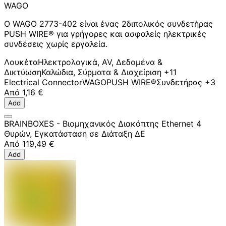
WAGO
Ο WAGO 2773-402 είναι ένας 2διπολικός συνδετήρας
PUSH WIRE® για γρήγορες και ασφαλείς ηλεκτρικές
συνδέσεις χωρίς εργαλεία.
Λουκέτα
Ηλεκτρολογικά, AV, Δεδομένα &
Δικτύωση
Καλώδια, Σύρματα & Διαχείριση
+11
Electrical Connector
WAGO
PUSH WIRE®
Συνδετήρας
+3
Από
1,16 €
Add
BRAINBOXES - Βιομηχανικός Διακόπτης Ethernet 4
Θυρών, Εγκατάσταση σε Διάταξη ΔΕ
Από
119,49 €
Add