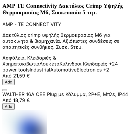
AMP TE Connectivity Δακτύλιος Crimp Υψηλής
Θερμοκρασίας M6, Συσκευασία 5 τεμ.
AMP - TE CONNECTIVITY
Δακτύλιος crimp υψηλής θερμοκρασίας M6 για
αυτοκίνητα & βιομηχανία. Αξιόπιστες συνδέσεις σε
απαιτητικές συνθήκες. Συσκ. 5τεμ.
Ασφάλεια, Κλειδαριές &
Χρηματοκιβώτια
Λουκέτα
Κύλινδροι Κλειδαριάς
+24
power tools
Industrial
Automotive
Electronics
+2
Από
21,59 €
Add
WALTHER 16A CEE Plug με Κάλυμμα, 2P+E, Μπλε, IP44
Από
18,79 €
Add