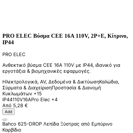
PRO ELEC Βύσμα CEE 16A 110V, 2P+E, Κίτρινο,
IP44
PRO ELEC
Ανθεκτικό βύσμα CEE 16A 110V με IP44, ιδανικό για
εργοτάξια & βιομηχανικές εφαρμογές.
Ηλεκτρολογικά, AV, Δεδομένα & Δικτύωση
Καλώδια,
Σύρματα & Διαχείριση
Προστασία & Διανομή
Κυκλωμάτων
+15
IP44
110V
16A
Pro Elec
+4
Από
5,28 €
Add
Bahco 625-DROP Λεπίδα Ξύστρας από Εμπύρινο
Καρβίδιο