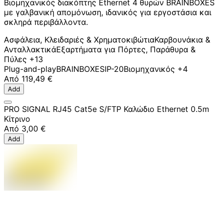
Βιομηχανικός διακόπτης Ethernet 4 θυρών BRAINBOXES
με γαλβανική απομόνωση, ιδανικός για εργοστάσια και
σκληρά περιβάλλοντα.
Ασφάλεια, Κλειδαριές & Χρηματοκιβώτια
Καρβουνάκια &
Ανταλλακτικά
Εξαρτήματα για Πόρτες, Παράθυρα &
Πύλες
+13
Plug-and-play
BRAINBOXES
IP-20
Βιομηχανικός
+4
Από
119,49 €
Add
PRO SIGNAL RJ45 Cat5e S/FTP Καλώδιο Ethernet 0.5m
Κίτρινο
Από
3,00 €
Add