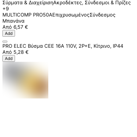
Σύρματα & Διαχείριση
Ακροδέκτες, Σύνδεσμοι & Πρίζες
+9
MULTICOMP PRO
50A
Επιχρυσωμένος
Σύνδεσμος
Μπανάνα
Από
6,57 €
Add
PRO ELEC Βύσμα CEE 16A 110V, 2P+E, Κίτρινο, IP44
Από
5,28 €
Add