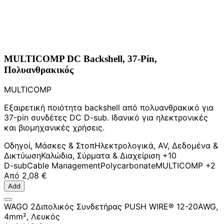
MULTICOMP DC Backshell, 37-Pin,
Πολυανθρακικός
MULTICOMP
Εξαιρετική ποιότητα backshell από πολυανθρακικό για
37-pin συνδέτες DC D-sub. Ιδανικό για ηλεκτρονικές
και βιομηχανικές χρήσεις.
Οδηγοί, Μάσκες & Στοπ
Ηλεκτρολογικά, AV, Δεδομένα &
Δικτύωση
Καλώδια, Σύρματα & Διαχείριση
+10
D-sub
Cable Management
Polycarbonate
MULTICOMP
+2
Από
2,08 €
Add
WAGO 2Διπολικός Συνδετήρας PUSH WIRE® 12-20AWG,
4mm², Λευκός