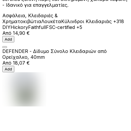
- Ιδανικό για επαγγελματίες.
Ασφάλεια, Κλειδαριές &
Χρηματοκιβώτια
Λουκέτα
Κύλινδροι Κλειδαριάς
+318
DIY
Hickory
Faithfull
FSC-certified
+5
Από
14,90 €
Add
DEFENDER - Δίδυμο Σύνολο Κλειδαριών από
Ορείχαλκο, 40mm
Από
18,07 €
Add