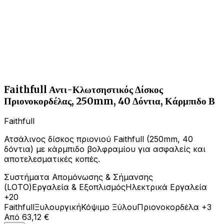
Faithfull Αντι-Κλωτσηστικός Δίσκος
Πριονοκορδέλας, 250mm, 40 Δόντια, Κάρμπιδο Β
Faithfull
Ατσάλινος δίσκος πριονιού Faithfull (250mm, 40
δόντια) με κάρμπιδο βολφραμίου για ασφαλείς και
αποτελεσματικές κοπές.
Συστήματα Απομόνωσης & Σήμανσης
(LOTO)
Εργαλεία & Εξοπλισμός
Ηλεκτρικά Εργαλεία
+20
Faithfull
Ξυλουργική
Κόψιμο Ξύλου
Πριονοκορδέλα
+3
Από
63,12 €