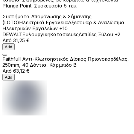
Plunge Point. Συσκευασία 5 τεμ.
Συστήματα Απομόνωσης & Σήμανσης
(LOTO)
Ηλεκτρικά Εργαλεία
Αξεσουάρ & Αναλώσιμα
Ηλεκτρικών Εργαλείων
+10
DEWALT
Ξυλουργική
Κατασκευές
Λεπίδες Ξύλου
+2
Από
31,25 €
Add
Faithfull Αντι-Κλωτσηστικός Δίσκος Πριονοκορδέλας,
250mm, 40 Δόντια, Κάρμπιδο Β
Από
63,12 €
Add