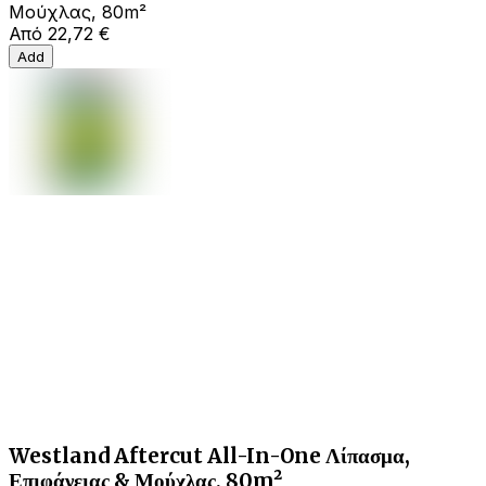
Μούχλας, 80m²
Από
22,72 €
Add
Westland Aftercut All-In-One Λίπασμα,
Επιφάνειας & Μούχλας, 80m²