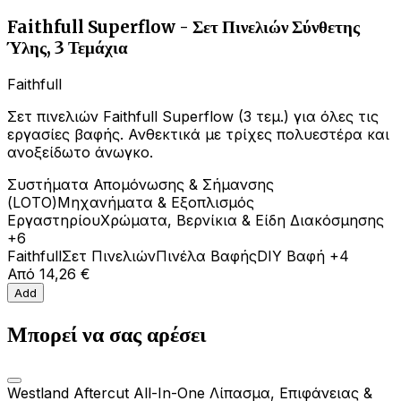
Faithfull Superflow - Σετ Πινελιών Σύνθετης
Ύλης, 3 Τεμάχια
Faithfull
Σετ πινελιών Faithfull Superflow (3 τεμ.) για όλες τις
εργασίες βαφής. Ανθεκτικά με τρίχες πολυεστέρα και
ανοξείδωτο άνωγκο.
Συστήματα Απομόνωσης & Σήμανσης
(LOTO)
Μηχανήματα & Εξοπλισμός
Εργαστηρίου
Χρώματα, Βερνίκια & Είδη Διακόσμησης
+6
Faithfull
Σετ Πινελιών
Πινέλα Βαφής
DIY Βαφή
+4
Από
14,26 €
Add
Μπορεί να σας αρέσει
Westland Aftercut All-In-One Λίπασμα, Επιφάνειας &