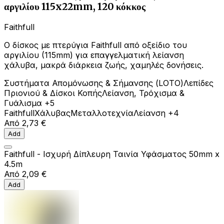
αργιλίου 115x22mm, 120 κόκκος
Faithfull
Ο δίσκος με πτερύγια Faithfull από οξείδιο του
αργιλίου (115mm) για επαγγελματική λείανση
χάλυβα, μακρά διάρκεια ζωής, χαμηλές δονήσεις.
Συστήματα Απομόνωσης & Σήμανσης (LOTO)
Λεπίδες
Πριονιού & Δίσκοι Κοπής
Λείανση, Τρόχισμα &
Γυάλισμα
+5
Faithfull
Χάλυβας
Μεταλλοτεχνία
Λείανση
+4
Από
2,73 €
Add
Faithfull - Ισχυρή Δίπλευρη Ταινία Υφάσματος 50mm x
4.5m
Από
2,09 €
Add