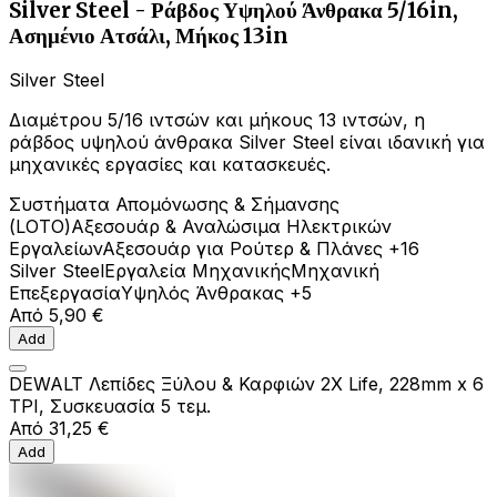
Silver Steel - Ράβδος Υψηλού Άνθρακα 5/16in,
Ασημένιο Ατσάλι, Μήκος 13in
Silver Steel
Διαμέτρου 5/16 ιντσών και μήκους 13 ιντσών, η
ράβδος υψηλού άνθρακα Silver Steel είναι ιδανική για
μηχανικές εργασίες και κατασκευές.
Συστήματα Απομόνωσης & Σήμανσης
(LOTO)
Αξεσουάρ & Αναλώσιμα Ηλεκτρικών
Εργαλείων
Αξεσουάρ για Ρούτερ & Πλάνες
+16
Silver Steel
Εργαλεία Μηχανικής
Μηχανική
Επεξεργασία
Υψηλός Άνθρακας
+5
Από
5,90 €
Add
DEWALT Λεπίδες Ξύλου & Καρφιών 2X Life, 228mm x 6
TPI, Συσκευασία 5 τεμ.
Από
31,25 €
Add