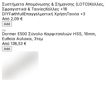
Συστήματα Απομόνωσης & Σήμανσης (LOTO)
Κόλλες,
Σφραγιστικά & Ταινίες
Κόλλες
+18
DIY
Faithfull
Επαγγελματική Χρήση
Ταινία
+3
Από
2,09 €
Add
Dormer E500 Σύνολο Καρφιτσαλιών HSS, 16mm,
Ευθεία Αύλακα, 3τεμ
Από
138,53 €
Add