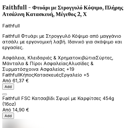
Faithfull - Φτυάρι με Στρογγυλό Κόψιμο, Πλήρης
Ατσάλινη Κατασκευή, Μέγεθος 2, Χ
Faithfull
Faithfull Φτυάρι με Στρογγυλό Κόψιμο από μαγγάνιο
ατσάλι με εργονομική λαβή. Ιδανικό για σκάψιμο και
εργασίες.
Ασφάλεια, Κλειδαριές & Χρηματοκιβώτια
Σύρτες,
Μάνταλα & Πίροι Ασφαλείας
Αλυσίδες &
Συρματόσχοινα Ασφαλείας
+19
Faithfull
Κήπος
Κατασκευές
Εργαλείο
+5
Από
61,37 €
Add
Faithfull FSC Κατσαβίδι Σφυρί με Καρφίτσες 454g
(16oz)
Από
14,90 €
Add