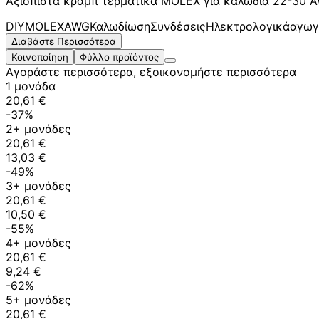
Αξιόπιστα κράμπ τερματικά MOLEX για καλώδια 22-30 AW
DIY
MOLEX
AWG
Καλωδίωση
Συνδέσεις
Ηλεκτρολογικά
αγωγ
Διαβάστε Περισσότερα
Κοινοποίηση
Φύλλο προϊόντος
Αγοράστε περισσότερα, εξοικονομήστε περισσότερα
1 μονάδα
20,61 €
-37%
2+ μονάδες
20,61 €
13,03 €
-49%
3+ μονάδες
20,61 €
10,50 €
-55%
4+ μονάδες
20,61 €
9,24 €
-62%
5+ μονάδες
20,61 €