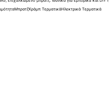
G, επιχαλκωμένο μπρατζ. Ιδανικά για εμπορικά και DIY η
ιμότητα
Μπρατζ
Κράμπ Τερματικά
Ηλεκτρικά Τερματικά